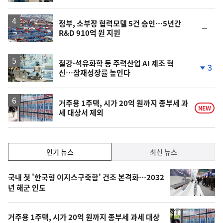
계
상
승
정부, 소부장 협력모델 5건 승인…5년간
순
R&D 910억 원 지원
위
동
일
철강·석유화학 등 주력산업 AI 제조 혁
3
신…잠재성장률 높인다
단
계
하
락
거주용 1주택, 시가 20억 원까지 종부세 과
NEW
세 대상서 제외
인
인기 뉴스
최신 뉴스
기,
인
기
최
국내 첫 '한국형 이지스구축함' 건조 본격화…2032
뉴
년 해군 인도
신,
스
오
거주용 1주택, 시가 20억 원까지 종부세 과세 대상