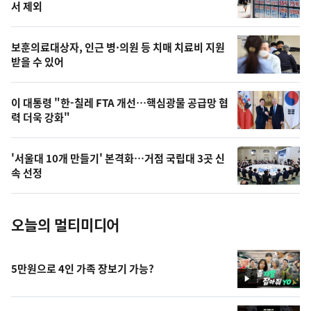
늘
서 제외
의
영
보훈의료대상자, 인근 병·의원 등 치매 치료비 지원
상
받을 수 있어
,
오
이 대통령 "한-칠레 FTA 개선…핵심광물 공급망 협
력 더욱 강화"
늘
의
'서울대 10개 만들기' 본격화…거점 국립대 3곳 신
사
속 선정
진
오늘의 멀티미디어
5만원으로 4인 가족 장보기 가능?
영
상