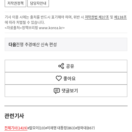
저작권정책
담당자안내
기사 이용 시에는 출처를 반드시 표기해야 하며, 위반 시
저작권법 제37조
및
제138조
에 따라 처벌될 수 있습니다.
<자료출처=정책브리핑
www.korea.kr
>
이
기
다음
전쟁 추경예산 신속 편성
사
전
다
공유
열
음
기
좋아요
기
사
댓글
보기
관련기사
전체기사(1419)
#말모이(10)
#이재명 대통령(863)
#청와대(867)