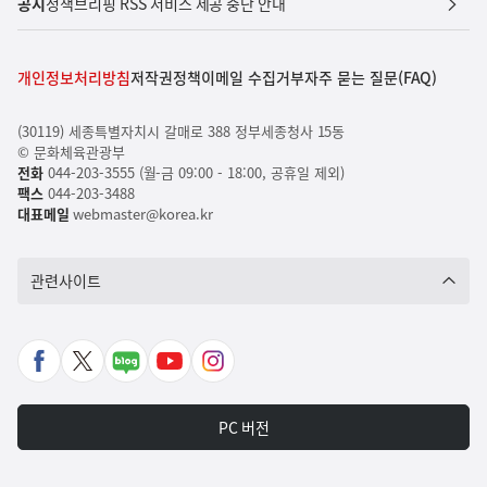
공지
정책브리핑 RSS 서비스 제공 중단 안내
개인정보처리방침
저작권정책
이메일 수집거부
자주 묻는 질문(FAQ)
(30119) 세종특별자치시 갈매로 388 정부세종청사 15동
© 문화체육관광부
전화
044-203-3555 (월-금 09:00 - 18:00, 공휴일 제외)
팩스
044-203-3488
대표메일
webmaster@korea.kr
관련사이트
페
X
네
유
인
이
바
이
튜
스
스
로
버
브
타
PC 버전
북
가
포
바
그
바
기
스
로
램