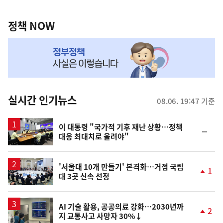
정
역
책
정책 NOW
NOW,
MY
맞
춤
뉴
실시간 인기뉴스
08.06. 19:47 기준
스
이 대통령 "국가적 기후 재난 상황…정책
순
대응 최대치로 올려야"
위
동
일
'서울대 10개 만들기' 본격화…거점 국립
1
대 3곳 신속 선정
단
계
상
승
AI 기술 활용, 공공의료 강화…2030년까
2
지 교통사고 사망자 30%↓
단