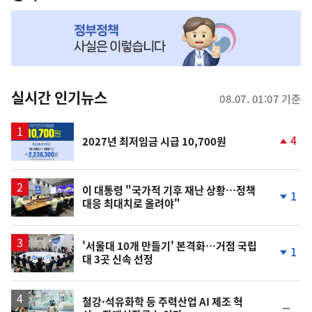
NOW,
MY
맞
춤
뉴
실시간 인기뉴스
08.07. 01:07 기준
스
4
2027년 최저임금 시급 10,700원
단
계
상
승
이 대통령 "국가적 기후 재난 상황…정책
1
대응 최대치로 올려야"
단
계
하
락
'서울대 10개 만들기' 본격화…거점 국립
1
대 3곳 신속 선정
단
계
하
락
철강·석유화학 등 주력산업 AI 제조 혁
순