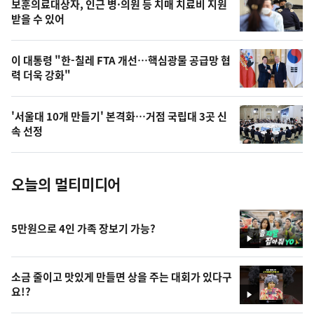
영
보훈의료대상자, 인근 병·의원 등 치매 치료비 지원
상
받을 수 있어
,
오
이 대통령 "한-칠레 FTA 개선…핵심광물 공급망 협
력 더욱 강화"
늘
의
'서울대 10개 만들기' 본격화…거점 국립대 3곳 신
사
속 선정
진
오늘의 멀티미디어
5만원으로 4인 가족 장보기 가능?
영
상
소금 줄이고 맛있게 만들면 상을 주는 대회가 있다구
요!?
영