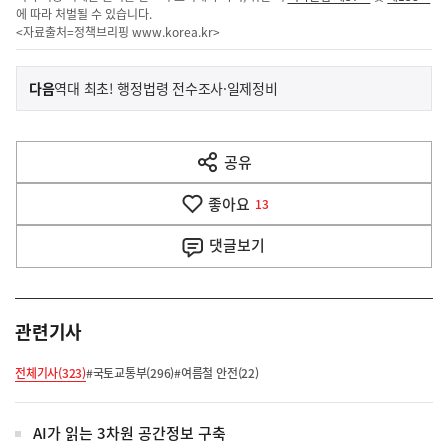
에 따라 처벌될 수 있습니다.
<자료출처=정책브리핑
www.korea.kr
>
이
기
다음
역대 최초! 행정법령 전수조사·일제정비
사
전
다
공유
열
음
기
좋아요
기
13
사
댓글
보기
관련기사
전체기사(323)
#국토교통부(296)
#여름철 안전(22)
AI가 읽는 3차원 공간정보 구축