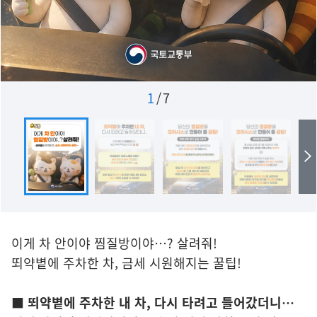
1
/
7
이게 차 안이야 찜질방이야…? 살려줘!
뙤약볕에 주차한 차, 금세 시원해지는 꿀팁!
■ 뙤약볕에 주차한 내 차, 다시 타려고 들어갔더니…