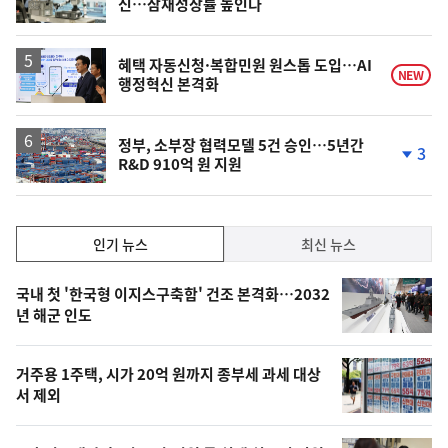
신…잠재성장률 높인다
위
동
일
혜택 자동신청·복합민원 원스톱 도입…AI
NEW
행정혁신 본격화
정부, 소부장 협력모델 5건 승인…5년간
3
R&D 910억 원 지원
단
계
하
락
인
인기 뉴스
최신 뉴스
기,
인
기
최
국내 첫 '한국형 이지스구축함' 건조 본격화…2032
뉴
년 해군 인도
신,
스
오
거주용 1주택, 시가 20억 원까지 종부세 과세 대상
늘
서 제외
의