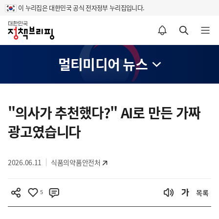
이 누리집은 대한민국 공식 전자정부 누리집입니다.
홈
알림설정 바로가기
검색 바로가기
메뉴 열기
멀티미디어 뉴스
콘
텐
"의사가 추천했다?" AI로 만든 가짜
츠
광고였습니다
영
역
2026.06.11
식품의약품안전처
5
목록