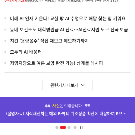
전체기사(423)
#AI(200)
#가짜광고(4)
#소비자보호(5)
#식품의약품안전처(172)
미래 AI 인재 키운다! 교실 밖 AI 수업으로 해답 찾는 힘 키워요
동네 보건소도 대학병원급 AI 진료…AI진료지원 도구 전국 보급
치킨 '용량꼼수' 직접 재보고 제보하기까지
모두의 AI 배움터
저염저당으로 여름 보양 완전 가능! 삼계롤 레시피
관련기사 더보기
히
단
(설명자료) 지식재산처는 해외 K-뷰티 위조상품 확산에 대응하여 K브랜드 정부인증, 유통차단, 국제공조까지 K-브랜드 보호를 강화하고 있습니다.
배
너