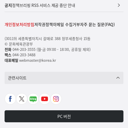
공지
정책브리핑 RSS 서비스 제공 중단 안내
개인정보처리방침
저작권정책
이메일 수집거부
자주 묻는 질문(FAQ)
(30119) 세종특별자치시 갈매로 388 정부세종청사 15동
© 문화체육관광부
전화
044-203-3555 (월-금 09:00 - 18:00, 공휴일 제외)
팩스
044-203-3488
대표메일
webmaster@korea.kr
관련사이트
페
X
네
유
인
이
바
이
튜
스
스
로
버
브
타
PC 버전
북
가
포
바
그
바
기
스
로
램