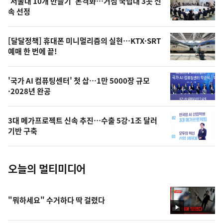
'서울대 10개 만들기' 본격화…거점 국립대 3곳 신
늘
속 선정
의
영
[달달정책] 휴대폰 미니멀리즘의 실현…KTX·SRT
상
예매 한 번에 끝!
,
오
'국가 AI 컴퓨팅센터' 첫 삽…1만 5000장 규모
·2028년 완공
늘
의
3대 메가프로젝트 신속 추진…수출 5강·1조 달러
사
기반 구축
진
오늘의 멀티미디어
"뭐하세요" 수거하다 딱 걸렸다
영
상