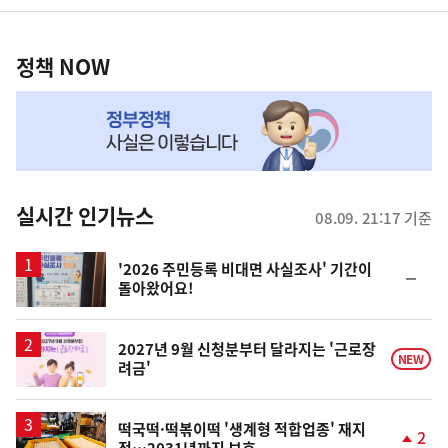
영
정
역
책
정책 NOW
NOW,
MY
맞
춤
뉴
실시간 인기뉴스
08.09. 21:17 기준
스
'2026 주민등록 비대면 사실조사' 기간이
순
돌아왔어요!
위
동
일
2027년 9월 신청분부터 달라지는 '근로장
NEW
려금'
떡국떡·떡볶이떡 '생계형 적합업종' 재지
2