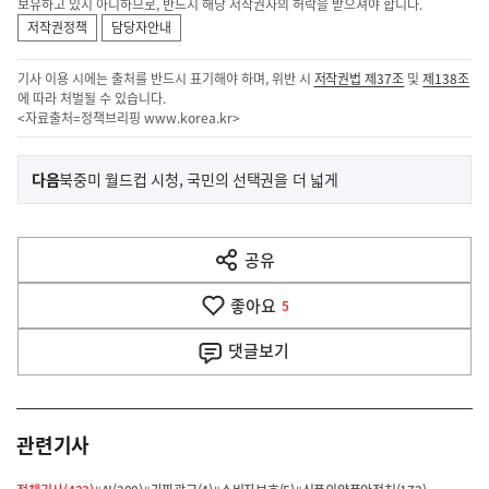
보유하고 있지 아니하므로, 반드시 해당 저작권자의 허락을 받으셔야 합니다.
저작권정책
담당자안내
기사 이용 시에는 출처를 반드시 표기해야 하며, 위반 시
저작권법 제37조
및
제138조
에 따라 처벌될 수 있습니다.
<자료출처=정책브리핑
www.korea.kr
>
이
기
다음
북중미 월드컵 시청, 국민의 선택권을 더 넓게
사
전
다
공유
열
음
기
좋아요
기
5
사
댓글
보기
관련기사