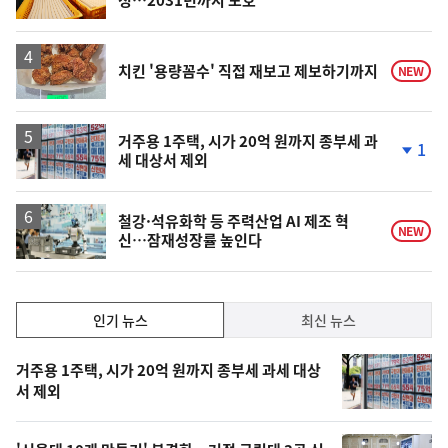
정…2031년까지 보호
단
계
상
승
치킨 '용량꼼수' 직접 재보고 제보하기까지
NEW
거주용 1주택, 시가 20억 원까지 종부세 과
1
세 대상서 제외
단
계
하
락
철강·석유화학 등 주력산업 AI 제조 혁
NEW
신…잠재성장률 높인다
인
인기 뉴스
최신 뉴스
기,
인
기
최
거주용 1주택, 시가 20억 원까지 종부세 과세 대상
뉴
서 제외
신,
스
오