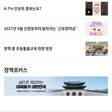
6.7% 인상의 결과는요?
영
상
2027년 9월 신청분부터 달라지는 '근로장려금'
방학 중 초등돌봄교육 현장 방문
정책포커스