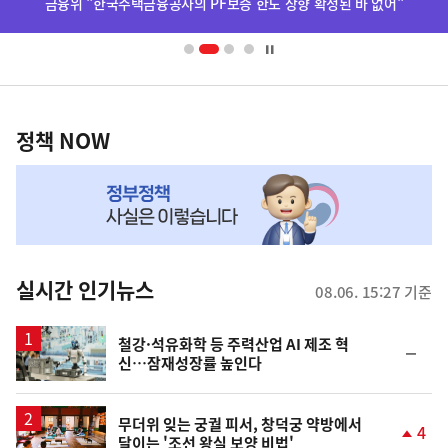
금융위 "한국주택금융공사의 PF보증 한도 상향 확정된 바 없어"
배
너
영
정
역
책
정책 NOW
NOW,
MY
맞
춤
뉴
실시간 인기뉴스
08.06. 15:27 기준
스
철강·석유화학 등 주력산업 AI 제조 혁
순
신…잠재성장률 높인다
위
동
일
무더위 잊는 궁궐 피서, 창덕궁 약방에서
4
달이는 '조선 왕실 보양 비법'