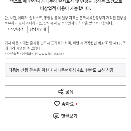
'텍스트'에 한하여 공공누리 출처표시 및 변경을 금하는 조건으로
비상업적 이용이 가능합니다.
단, 사진, 이미지, 일러스트, 동영상 등의 일부 자료는 문화체육관광부가 저작권 전부를
보유하고 있지 아니하므로, 반드시 해당 저작권자의 허락을 받으셔야 합니다.
저작권정책
담당자안내
기사 이용 시에는 출처를 반드시 표기해야 하며, 위반 시
저작권법 제37조
및
제138조
에 따라 처벌될 수 있습니다.
<자료출처=정책브리핑
www.korea.kr
>
이
기
다음
농·산림 관측을 위한 차세대중형위성 4호, 한반도 교신 성공
사
전
다
공유
열
음
기
좋아요
기
1
사
댓글
보기