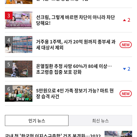
단
계
상
승
영
선크림, 그렇게 바르면 차단이 아니라 차단
2
당해요!
상
단
계
상
승
거주용 1주택, 시가 20억 원까지 종부세 과
NEW
세 대상서 제외
온열질환 추정 사망 60%가 80세 이상…
2
초고령층 집중 보호 강화
단
계
하
락
영
5만원으로 4인 가족 장보기 가능? 마트 현
NEW
장 습격 사건
상
인
인기 뉴스
최신 뉴스
기,
인
기
국내 첫 '한국형 이지스구축함' 건조 본격화…2032