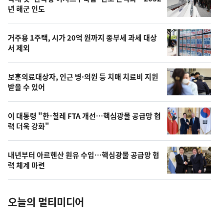
최
뉴
년 해군 인도
신,
스
오
거주용 1주택, 시가 20억 원까지 종부세 과세 대상
늘
서 제외
의
영
보훈의료대상자, 인근 병·의원 등 치매 치료비 지원
상
받을 수 있어
,
오
이 대통령 "한-칠레 FTA 개선…핵심광물 공급망 협
력 더욱 강화"
늘
의
내년부터 아르헨산 원유 수입…핵심광물 공급망 협
사
력 체계 마련
진
오늘의 멀티미디어