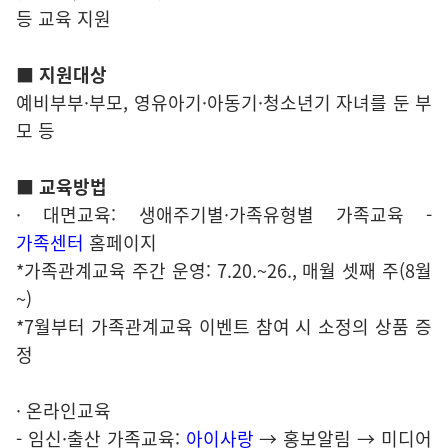
등 교육 지원
■ 지원대상
예비부부·부모, 영유아기·아동기·청소년기 자녀를 둔 부
모 등
■ 교육방법
· 대면교육: 생애주기별·가족유형별 가족교육 -
가족센터
홈페이지
*가족관계교육 주간 운영: 7.20.~26., 매월 셋째 주(8월
~)
*7월부터 가족관계교육 이벤트 참여 시 소정의 상품 증
정
· 온라인교육
- 임신·출산 가족교육:
아이사랑
→ 홍보알림 → 미디어