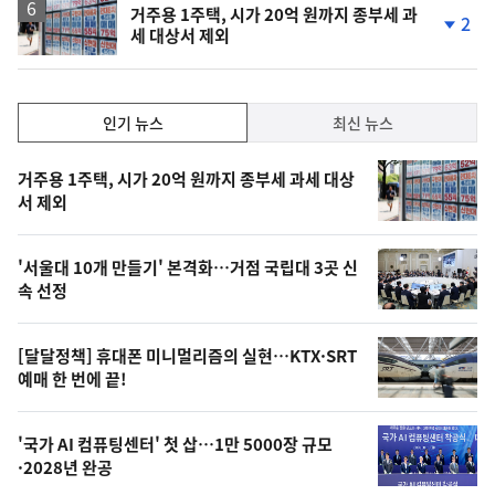
거주용 1주택, 시가 20억 원까지 종부세 과
2
세 대상서 제외
단
계
하
락
인
인기 뉴스
최신 뉴스
기,
인
기
최
거주용 1주택, 시가 20억 원까지 종부세 과세 대상
뉴
서 제외
신,
스
오
'서울대 10개 만들기' 본격화…거점 국립대 3곳 신
늘
속 선정
의
영
[달달정책] 휴대폰 미니멀리즘의 실현…KTX·SRT
상
예매 한 번에 끝!
,
오
'국가 AI 컴퓨팅센터' 첫 삽…1만 5000장 규모
·2028년 완공
늘