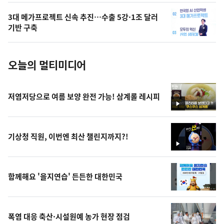
의
3대 메가프로젝트 신속 추진…수출 5강·1조 달러
사
기반 구축
진
오늘의 멀티미디어
저염저당으로 여름 보양 완전 가능! 삼계롤 레시피
영
상
기상청 직원, 이번엔 최산 챌린지까지?!
영
상
함께해요 '을지연습' 든든한 대한민국
폭염 대응 축산·시설원예 농가 현장 점검