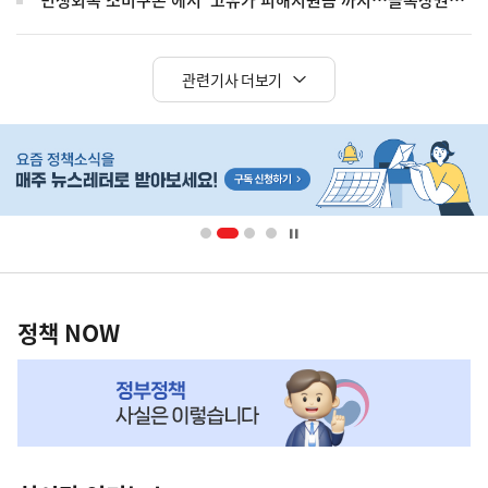
'민생회복 소비쿠폰'에서 '고유가 피해지원금'까지…골목상권에 돌아온 활기
관련기사 더보기
히
단
배
너
영
정
역
책
정책 NOW
NOW,
MY
맞
춤