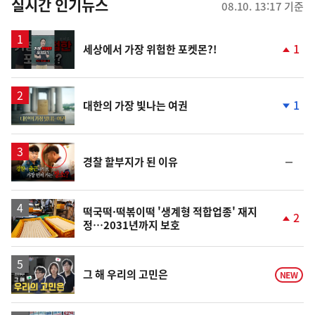
뉴
실시간 인기뉴스
08.10. 13:17 기준
스
영
1
세상에서 가장 위험한 포켓몬?!
상
단
계
상
승
영
1
대한의 가장 빛나는 여권
상
단
계
하
락
영
순
경찰 할부지가 된 이유
상
위
동
일
떡국떡·떡볶이떡 '생계형 적합업종' 재지
2
정…2031년까지 보호
단
계
상
승
영
그 해 우리의 고민은
NEW
상