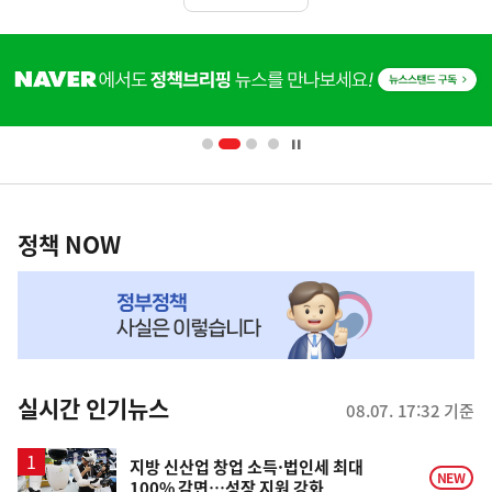
히
단
배
너
영
정
역
책
정책 NOW
NOW,
MY
맞
춤
뉴
실시간 인기뉴스
08.07. 17:32 기준
스
지방 신산업 창업 소득·법인세 최대
NEW
100% 감면…성장 지원 강화