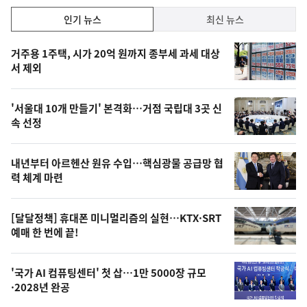
인
인기 뉴스
최신 뉴스
기,
인
기
최
거주용 1주택, 시가 20억 원까지 종부세 과세 대상
뉴
서 제외
신,
스
오
'서울대 10개 만들기' 본격화…거점 국립대 3곳 신
늘
속 선정
의
영
내년부터 아르헨산 원유 수입…핵심광물 공급망 협
상
력 체계 마련
,
오
[달달정책] 휴대폰 미니멀리즘의 실현…KTX·SRT
예매 한 번에 끝!
늘
의
'국가 AI 컴퓨팅센터' 첫 삽…1만 5000장 규모
사
·2028년 완공
진