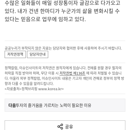
수많은 일화들이 매일 성장통이자 글감으로 다가오고
있다. 내가 건넨 한마디가 누군가의 삶을 변화시킬 수
있다는 믿음으로 업무에 임하고 있다.
공공누리가 부착되지 않은 자료는 담당자와 협의한 후에 사용하여 주시기 바랍니다.
저작권정책
담당자안내
정책칼럼, 이슈인사이트의 저작권은 원작자에게 있습니다. 전재를 원할 경우 필자의
허락을 직접 받아야 하며, 무단 이용 시
저작권법 제136조
에 따라 처벌될 수 있습니
다. 아울러 외부 정책칼럼, 이슈인사이트 내용은 기고자 개인의 견해로 정부의 정책 방
향과 다를 수 있음을 알려드립니다.
<자료출처=정책브리핑
www.korea.kr
>
이
기
다음
투자의 즐거움을 가르치는 노력이 필요한 이유
사
전
다
공유
열