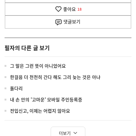
음
기
좋아요
기
18
사
댓글
보기
필자의 다른 글 보기
그 말은 그런 뜻이 아니었어요
한걸음 더 천천히 간다 해도 그리 늦는 것은 아냐
돌다리
내 손 안의 '고마운' 모바일 주민등록증
전입신고, 이제는 어렵지 않아요
더보기