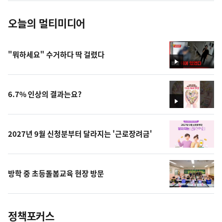
오늘의 멀티미디어
"뭐하세요" 수거하다 딱 걸렸다
영
상
6.7% 인상의 결과는요?
영
상
2027년 9월 신청분부터 달라지는 '근로장려금'
방학 중 초등돌봄교육 현장 방문
정책포커스