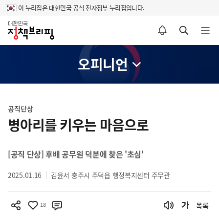
이 누리집은 대한민국 공식 전자정부 누리집입니다.
홈
알림설정 바로가기
검색 바로가기
메뉴 열기
오피니언
콘
텐
공직단상
츠
병아리를 키우는 마음으로
영
역
[공직 단상] 후배 공무원 덕분에 찾은 '초심'
2025.01.16
김윤서 충주시 주덕읍 행정복지센터 주무관
18
목록