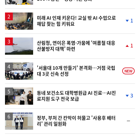
미래 AI 인재 키운다! 교실 밖 AI 수업으로
1
해답 찾는 힘 키워요
단
계
하
락
산림청, 연이은 폭염·가뭄에 '여름철 대응
1
산불방지 대책' 마련
단
계
상
승
'서울대 10개 만들기' 본격화…거점 국립
NEW
대 3곳 신속 선정
동네 보건소도 대학병원급 AI 진료…AI진
3
료지원 도구 전국 보급
단
계
하
락
정부, 부처 간 칸막이 허물고 '사용후 배터
순
리' 관리 일원화
위
동
일