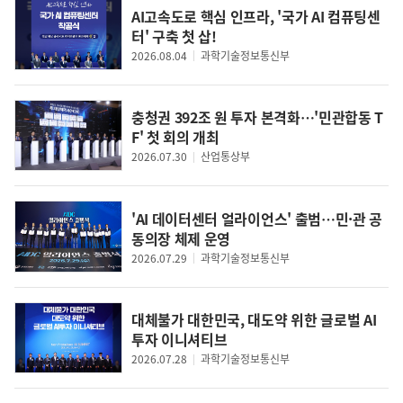
사무총장
응용데이터사이언스 
AI고속도로 핵심 인프라, '국가 AI 컴퓨팅센
터' 구축 첫 삽!
2026.08.04
과학기술정보통신부
충청권 392조 원 투자 본격화…'민관합동 T
F' 첫 회의 개최
2026.07.30
산업통상부
'AI 데이터센터 얼라이언스' 출범…민·관 공
동의장 체제 운영
2026.07.29
과학기술정보통신부
대체불가 대한민국, 대도약 위한 글로벌 AI
투자 이니셔티브
2026.07.28
과학기술정보통신부