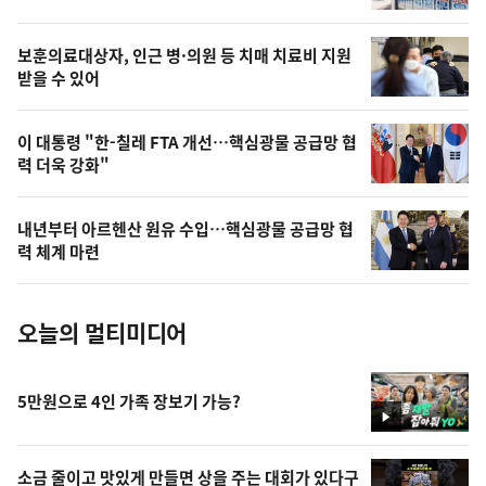
의
영
보훈의료대상자, 인근 병·의원 등 치매 치료비 지원
상
받을 수 있어
,
오
이 대통령 "한-칠레 FTA 개선…핵심광물 공급망 협
력 더욱 강화"
늘
의
내년부터 아르헨산 원유 수입…핵심광물 공급망 협
사
력 체계 마련
진
오늘의 멀티미디어
5만원으로 4인 가족 장보기 가능?
영
상
소금 줄이고 맛있게 만들면 상을 주는 대회가 있다구