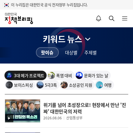
이 누리집은 대한민국 공식 전자정부 누리집입니다.
홈
알림설정 바로가기
검색 바로가기
메뉴 열기
키워드 뉴스
핫이슈
대상별
주제별
3대 메가 프로젝트
폭염 대비
문화가 있는 날
보이스피싱
5극3특
소상공인 지원
여행
위기를 넘어 초성장으로! 현장에서 만난 '진
짜' 대한민국의 저력
2026.08.06
산업통상부
영
홍현익
박찬일
우석진
상
스코한국위원회
셰프
명지대 경상통계학부