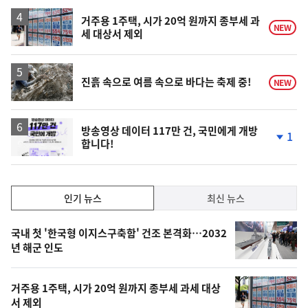
하
락
거주용 1주택, 시가 20억 원까지 종부세 과
NEW
세 대상서 제외
진흙 속으로 여름 속으로 바다는 축제 중!
NEW
방송영상 데이터 117만 건, 국민에게 개방
1
합니다!
단
계
하
락
인
인기 뉴스
최신 뉴스
기,
인
기
최
국내 첫 '한국형 이지스구축함' 건조 본격화…2032
뉴
년 해군 인도
신,
스
오
거주용 1주택, 시가 20억 원까지 종부세 과세 대상
늘
서 제외