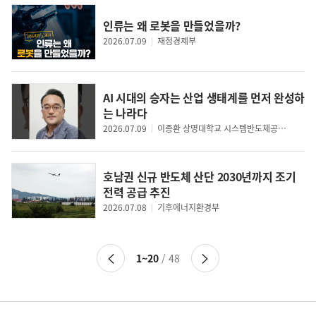
인류는 왜 로봇을 만들었을까?
2026.07.09
재정경제부
AI 시대의 승자는 산업 생태계를 먼저 완성하
는 나라다
2026.07.09
이종환 상명대학교 시스템반도체공학과 교수
호남권 신규 반도체 산단 2030년까지 조기
전력 공급 추진
2026.07.08
기후에너지환경부
이
다
1~20
/ 48
전
음
페
페
이
이
지
지