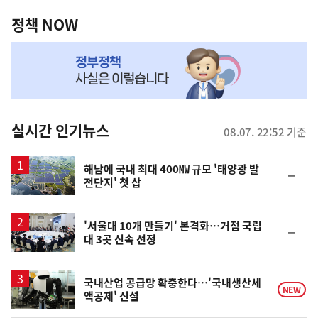
정
로
로
책
정책 NOW
이
이
NOW,
동
동
MY
맞
춤
뉴
실시간 인기뉴스
08.07. 22:52 기준
스
해남에 국내 최대 400㎿ 규모 '태양광 발
순
전단지' 첫 삽
위
동
일
'서울대 10개 만들기' 본격화…거점 국립
순
대 3곳 신속 선정
위
동
일
국내산업 공급망 확충한다…'국내생산세
NEW
액공제' 신설