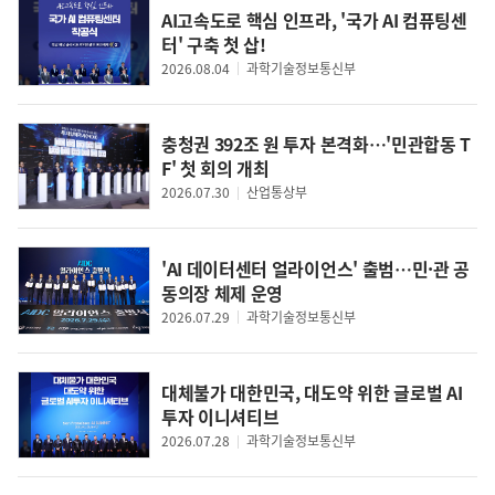
사무총장
응용데이터사이언스 
AI고속도로 핵심 인프라, '국가 AI 컴퓨팅센
터' 구축 첫 삽!
2026.08.04
과학기술정보통신부
충청권 392조 원 투자 본격화…'민관합동 T
F' 첫 회의 개최
2026.07.30
산업통상부
'AI 데이터센터 얼라이언스' 출범…민·관 공
동의장 체제 운영
2026.07.29
과학기술정보통신부
대체불가 대한민국, 대도약 위한 글로벌 AI
투자 이니셔티브
2026.07.28
과학기술정보통신부