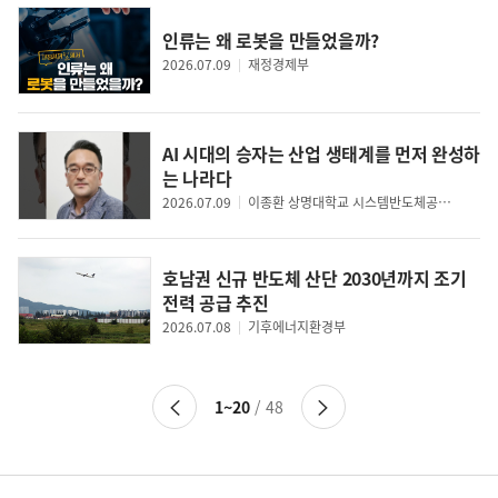
인류는 왜 로봇을 만들었을까?
2026.07.09
재정경제부
AI 시대의 승자는 산업 생태계를 먼저 완성하
는 나라다
2026.07.09
이종환 상명대학교 시스템반도체공학과 교수
호남권 신규 반도체 산단 2030년까지 조기
전력 공급 추진
2026.07.08
기후에너지환경부
이
다
1~20
/ 48
전
음
페
페
이
이
지
지