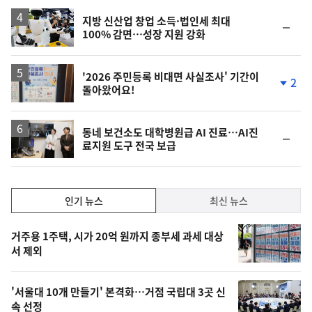
지방 신산업 창업 소득·법인세 최대
순
100% 감면…성장 지원 강화
위
동
일
'2026 주민등록 비대면 사실조사' 기간이
2
돌아왔어요!
단
계
하
락
동네 보건소도 대학병원급 AI 진료…AI진
순
료지원 도구 전국 보급
위
동
일
인
인기 뉴스
최신 뉴스
기,
인
기
최
거주용 1주택, 시가 20억 원까지 종부세 과세 대상
뉴
서 제외
신,
스
오
'서울대 10개 만들기' 본격화…거점 국립대 3곳 신
늘
속 선정