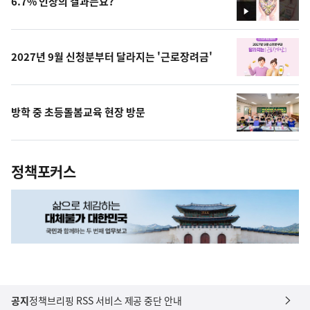
6.7% 인상의 결과는요?
영
상
2027년 9월 신청분부터 달라지는 '근로장려금'
방학 중 초등돌봄교육 현장 방문
정책포커스
공지
정책브리핑 RSS 서비스 제공 중단 안내