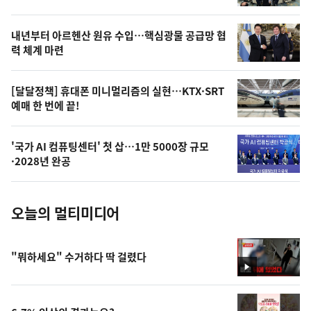
의
영
내년부터 아르헨산 원유 수입…핵심광물 공급망 협
상
력 체계 마련
,
오
[달달정책] 휴대폰 미니멀리즘의 실현…KTX·SRT
예매 한 번에 끝!
늘
의
'국가 AI 컴퓨팅센터' 첫 삽…1만 5000장 규모
사
·2028년 완공
진
오늘의 멀티미디어
"뭐하세요" 수거하다 딱 걸렸다
영
상