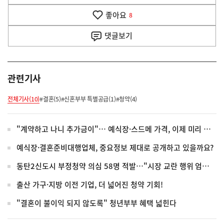
음
기
좋아요
기
8
사
댓글
보기
관련기사
전체기사(10)
#결혼(5)
#신혼부부 특별공급(1)
#청약(4)
"계약하고 나니 추가금이"… 예식장·스드메 가격, 이제 미리 공개해야
예식장·결혼준비대행업체, 중요정보 제대로 공개하고 있을까요?
동탄2신도시 부정청약 의심 58명 적발…"시장 교란 행위 엄정 대응"
출산 가구·지방 이전 기업, 더 넓어진 청약 기회!
"결혼이 불이익 되지 않도록" 청년부부 혜택 넓힌다