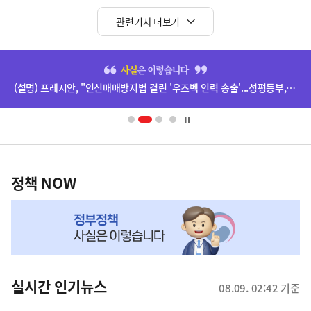
관련기사 더보기
히
단
(설명) 프레시안, "인신매매방지법 걸린 '우즈벡 인력 송출'...성평등부,노동·법무부에 개선 요청" 관련
배
너
영
정
역
책
정책 NOW
NOW,
MY
맞
춤
뉴
실시간 인기뉴스
08.09. 02:42 기준
스