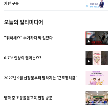
사
기반 구축
진
오늘의 멀티미디어
"뭐하세요" 수거하다 딱 걸렸다
영
상
6.7% 인상의 결과는요?
영
상
2027년 9월 신청분부터 달라지는 '근로장려금'
방학 중 초등돌봄교육 현장 방문