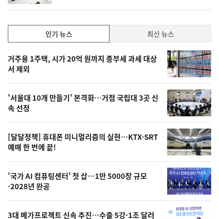
인
인기 뉴스
최신 뉴스
기,
인
기
최
거주용 1주택, 시가 20억 원까지 종부세 과세 대상
뉴
서 제외
신,
스
오
'서울대 10개 만들기' 본격화…거점 국립대 3곳 신
늘
속 선정
의
영
[달달정책] 휴대폰 미니멀리즘의 실현…KTX·SRT
상
예매 한 번에 끝!
,
오
'국가 AI 컴퓨팅센터' 첫 삽…1만 5000장 규모
·2028년 완공
늘
의
3대 메가프로젝트 신속 추진…수출 5강·1조 달러