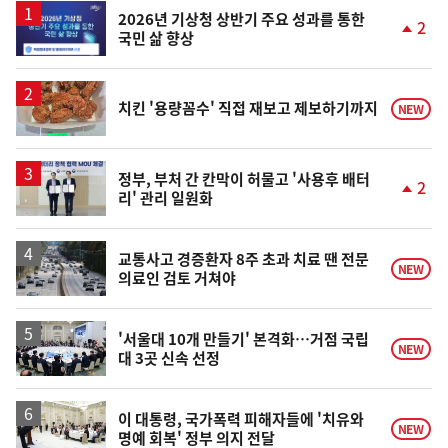
2026년 기상청 상반기 주요 성과를 통한
2
국민 삶 향상
단
계
상
승
치킨 '용량꼼수' 직접 재보고 제보하기까지
NEW
정부, 부처 간 칸막이 허물고 '사용후 배터
2
리' 관리 일원화
단
계
상
승
교통사고 경증환자 8주 초과 치료 땐 전문
NEW
의료인 검토 거쳐야
'서울대 10개 만들기' 본격화…거점 국립
NEW
대 3곳 신속 선정
이 대통령, 국가폭력 피해자들에 '치유와
NEW
명예 회복' 정부 의지 전달