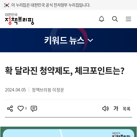
이 누리집은 대한민국 공식 전자정부 누리집입니다.
홈
알림설정 바로가기
검색 바로가기
메뉴 열기
키워드 뉴스
콘
텐
확 달라진 청약제도, 체크포인트는?
츠
영
2024.04.05
정책브리핑 이정운
역
8
목록