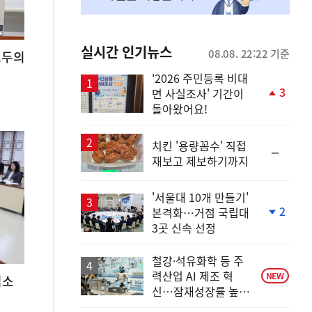
실시간 인기뉴스
08.08. 22:22 기준
모두의
'2026 주민등록 비대
3
면 사실조사' 기간이
단
돌아왔어요!
계
상
승
치킨 '용량꼼수' 직접
순
재보고 제보하기까지
위
동
일
'서울대 10개 만들기'
2
본격화…거점 국립대
단
3곳 신속 선정
계
하
락
철강·석유화학 등 주
력산업 AI 제조 혁
NEW
입소
신…잠재성장률 높인
다