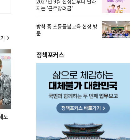
2027년 9월 신청분부터 달라
지는 '근로장려금'
방학 중 초등돌봄교육 현장 방
문
보기
정책포커스
 제도