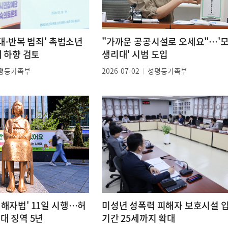
중대·반복 범죄' 촉법소년
"가까운 공공시설로 오세요"…'
세 하향 검토
생리대' 시범 도입
평등가족부
2026-07-02
성평등가족부
해자법' 11일 시행…허
미성년 성폭력 피해자 보호시설 
대 징역 5년
기간 25세까지 확대