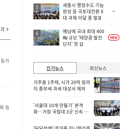
세종시 행정수도 기능
순
완성 등 국토대전환 8
위
대 과제 이달 중 발표
동
일
보기
해남에 국내 최대 400
㎿ 규모 '태양광 발전
NEW
단지' 첫 삽
인기뉴스
최신뉴스
거주용 1주택, 시가 20억 원까
지 종부세 과세 대상서 제외
'서울대 10개 만들기' 본격
화…거점 국립대 3곳 신속 선
정
[달달정책] 휴대폰 미니멀리즘