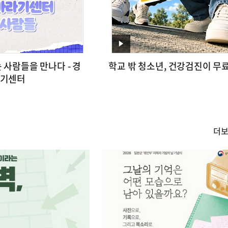
영
 사람들을 만나다 - 경
학교 밖 청소년, 건강검진이 무료
상
기센터
더
카
드/
한
컷