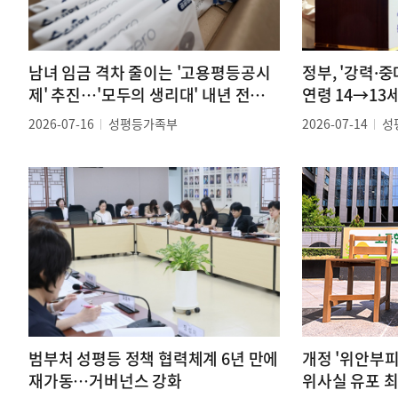
남녀 임금 격차 줄이는 '고용평등공시
정부, '강력·
제' 추진…'모두의 생리대' 내년 전국
연령 14→13
확대
2026-07-16
성평등가족부
2026-07-14
성
범부처 성평등 정책 협력체계 6년 만에
개정 '위안부피
재가동…거버넌스 강화
위사실 유포 최