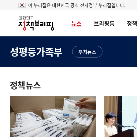
이 누리집은 대한민국 공식 전자정부 누리집입니다.
뉴스
브리핑룸
정
대
한
민
국
성평등가족부
정
부처뉴스
책
브
리
콘
핑
텐
정책뉴스
츠
영
역