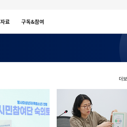
책자료
구독&참여
더
정
책
뉴
스