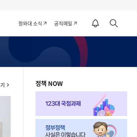
알
청와대 소식
공직메일
림
상
ON
세
검
색
정책 NOW
보기