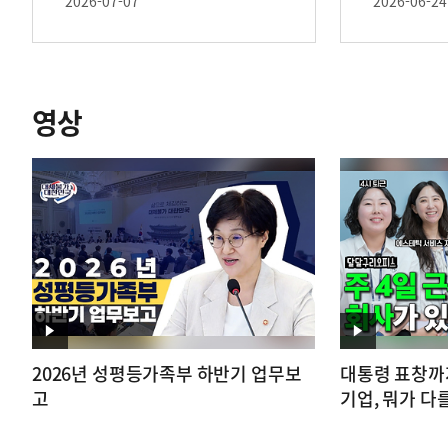
하겠습니다."
2026-07-07
2026-06-24
영상
영
영
2026년 성평등가족부 하반기 업무보
대통령 표창까
상
상
고
기업, 뭐가 다