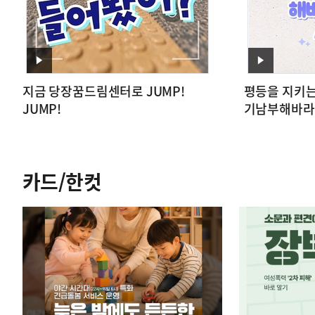
영
영
지금 당장꿈드림센터로 JUMP!
평등을 지키는
상
상
JUMP!
기남부해바라
카드/한컷