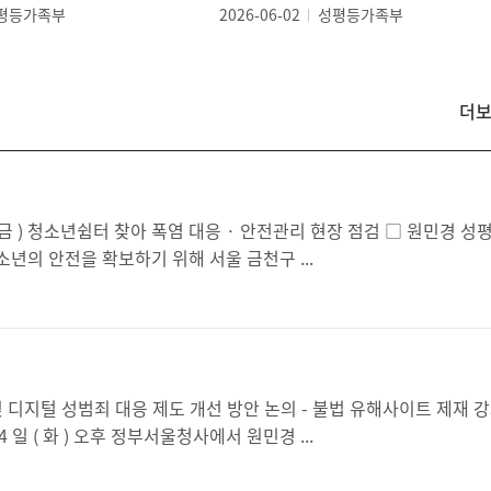
평등가족부
2026-06-02
성평등가족부
더
보
도
자
료
관은 7 일 ( 금 ) 연일 이어지는 폭염으로부터 가정 밖 청소년의 안전을 확보하기 위해 서울 금천구 ...
실효성 있는 대응방안 검토 □ 성평등가족부 ( 장관 원민경 ) 는 4 일 ( 화 ) 오후 정부서울청사에서 원민경 ...