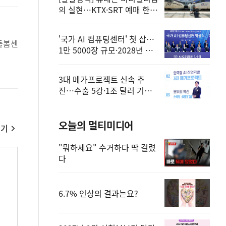
의 실현…KTX·SRT 예매 한
번에 끝!
'국가 AI 컴퓨팅센터' 첫 삽…
1만 5000장 규모·2028년 완
공
3대 메가프로젝트 신속 추
진…수출 5강·1조 달러 기반
구축
오늘의 멀티미디어
보기
"뭐하세요" 수거하다 딱 걸렸
다
에
6.7% 인상의 결과는요?