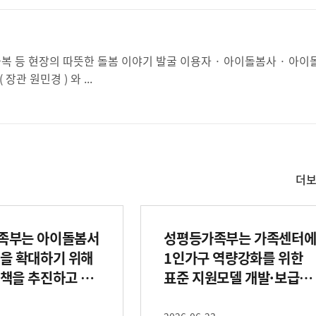
터 종사자 등 총 30 편 선정 우수 수기집 발간 □ 성평등 가족부 ( 장관 원민경 ) 와 ...
더
사
실
은
이
족부는 아이돌봄서
성평등가족부는 가족센터
렇
습
을 확대하기 위해
1인가구 역량강화를 위한
니
책을 추진하고 있
표준 지원모델 개발·보급하
다
고, 생애주기별·생활영역별