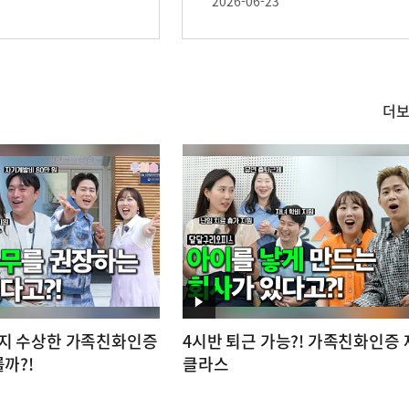
맞춤형 지원을 강화하겠습
2026-06-23
니다.
더
영
상
영
지 수상한 가족친화인증
4시반 퇴근 가능?! 가족친화인증
상
를까?!
클라스