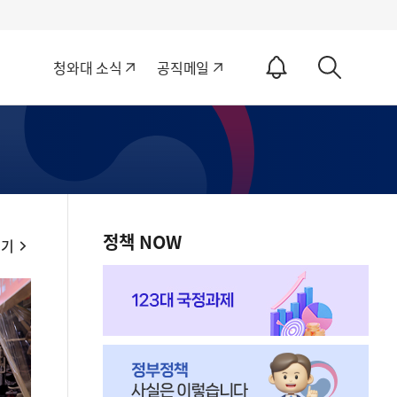
알
청와대 소식
공직메일
림
상
ON
세
검
색
정책 NOW
보기