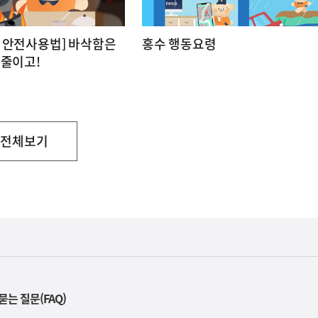
 안전사용법] 바삭함은
홍수 행동요령
 줄이고!
전체보기
부
처
묻는 질문(FAQ)