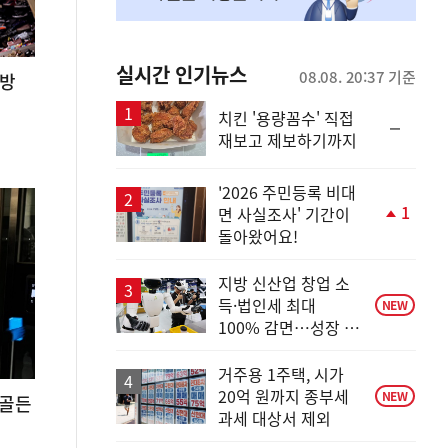
실시간 인기뉴스
08.08. 20:37 기준
예방
치킨 '용량꼼수' 직접
순
재보고 제보하기까지
위
동
일
'2026 주민등록 비대
1
면 사실조사' 기간이
단
돌아왔어요!
계
상
승
지방 신산업 창업 소
득·법인세 최대
NEW
100% 감면…성장 지
원 강화
거주용 1주택, 시가
20억 원까지 종부세
NEW
 골든
과세 대상서 제외