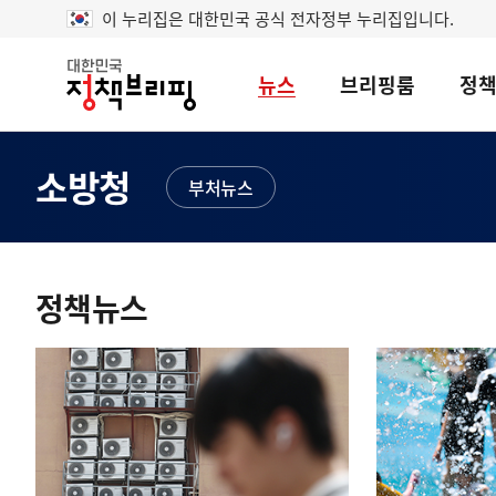
이 누리집은 대한민국 공식 전자정부 누리집입니다.
뉴스
브리핑룸
정
대
한
민
국
소방청
정
부처뉴스
책
브
리
콘
핑
텐
정책뉴스
츠
영
역