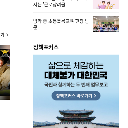
지는 '근로장려금'
방학 중 초등돌봄교육 현장 방
문
보기
정책포커스