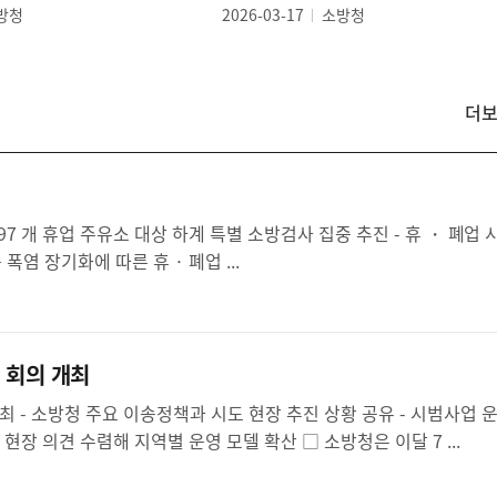
방청
2026-03-17
소방청
더
보
도
자
료
전 안전조치 및 현장 확인 등 법적 검증 체계 강화 소방청은 최근 폭염 장기화에 따른 휴 · 폐업 ...
 회의 개최
과와 개선과제 점검하고 연내 전국 확대 준비 - 시도 우수사례와 현장 의견 수렴해 지역별 운영 모델 확산 □ 소방청은 이달 7 ...