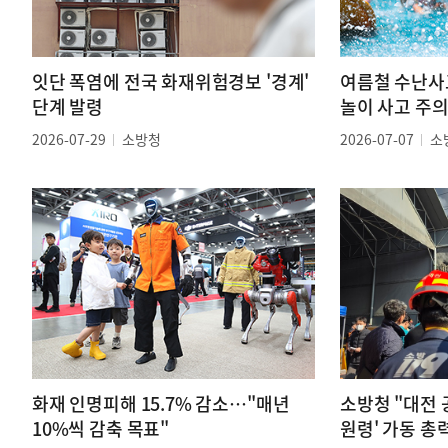
잇단 폭염에 전국 화재위험경보 '경계'
여름철 수난사
단계 발령
놀이 사고 주의
2026-07-29
소방청
2026-07-07
소
화재 인명피해 15.7% 감소…"매년
소방청 "대전
10%씩 감축 목표"
원령' 가동 총