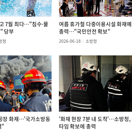
고 7월 최다…"침수·물
여름 휴가철 다중이용시설 화재
" 당부
총력…"국민안전 확보"
방청
2026-06-18
소방청
 공장 화재…'국가소방동
'화재 현장 7분 내 도착'…소방청,
력"
타임 확보에 총력