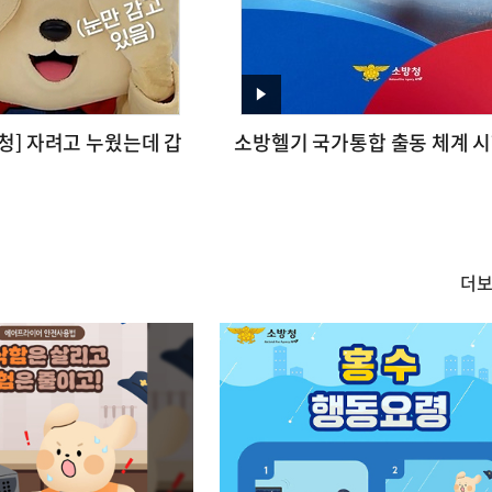
영
청] 자려고 누웠는데 갑
소방헬기 국가통합 출동 체계 
상
더
카
드/
한
컷