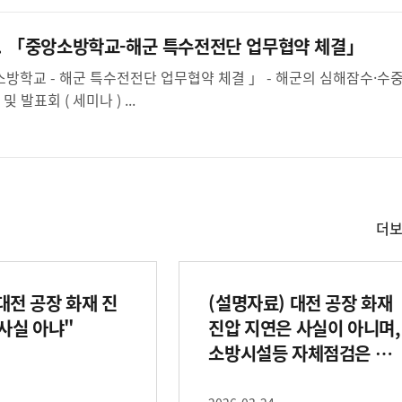
... 「중앙소방학교-해군 특수전전단 업무협약 체결」
조 전문역량과 소방의 구조·구급 교육역량 연계 - 구조기술 교류 및 발표회 ( 세미나 ) ...
더
사
실
은
이
대전 공장 화재 진
(설명자료) 대전 공장 화재
렇
습
 사실 아냐"
진압 지연은 사실이 아니며,
니
소방시설등 자체점검은 관
다
련 법령에 따라 국가 공인 