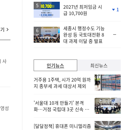
2027년 최저임금 시
1
급 10,700원
단
계
하
세종시 행정수도 기능
락
보기
순
완성 등 국토대전환 8
위
대 과제 이달 중 발표
동
일
인기뉴스
최신뉴스
거주용 1주택, 시가 20억 원까
지 종부세 과세 대상서 제외
'서울대 10개 만들기' 본격
화…거점 국립대 3곳 신속 선
정
[달달정책] 휴대폰 미니멀리즘