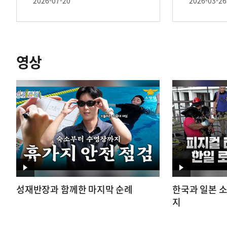
2026-07-20
2026-03-26
영상
영
영
성재반장과 함께한 마지막 순례
한국과 일본 
상
상
지