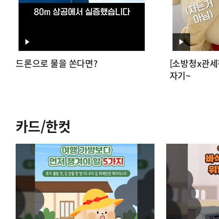
영
영
드론으로 물을 쏜다면?
[소방청x관세
상
상
자기~
카드/한컷