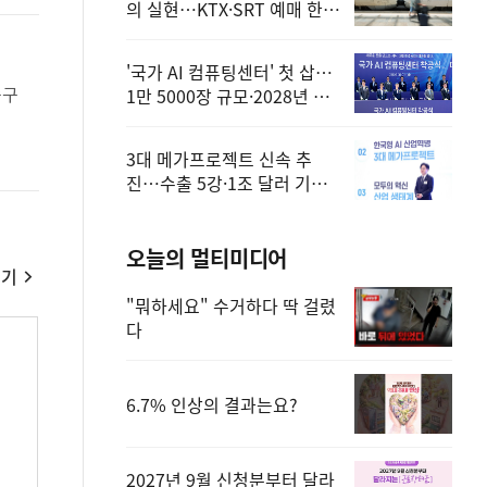
의 실현…KTX·SRT 예매 한
번에 끝!
'국가 AI 컴퓨팅센터' 첫 삽…
1만 5000장 규모·2028년 완
공
3대 메가프로젝트 신속 추
진…수출 5강·1조 달러 기반
구축
오늘의 멀티미디어
보기
"뭐하세요" 수거하다 딱 걸렸
다
6.7% 인상의 결과는요?
전
2027년 9월 신청분부터 달라