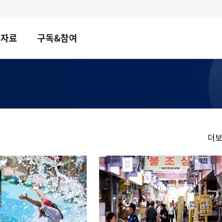
책자료
구독&참여
더
정
책
뉴
스