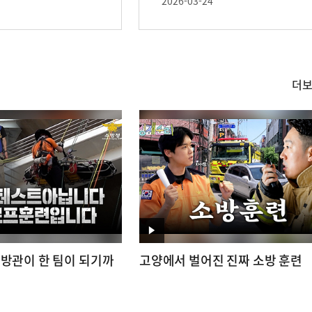
문가가 엄격하게 실시합니
2026-03-24
다
더
영
상
영
소방관이 한 팀이 되기까
고양에서 벌어진 진짜 소방 훈련
상