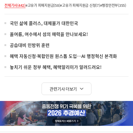
전체기사(442)
#고유가 피해지원금(58)
#고유가 피해지원금 신청(7)
#행정안전부(355)
국민 삶에 플러스, 대체불가 대한민국
올여름, 여수에서 섬의 매력을 만나보세요!
공습대비 민방위 훈련
혜택 자동신청·복합민원 원스톱 도입…AI 행정혁신 본격화
놓치기 쉬운 정부 혜택, 혜택알리미가 알려드려요!
관련기사 더보기
히
단
배
너