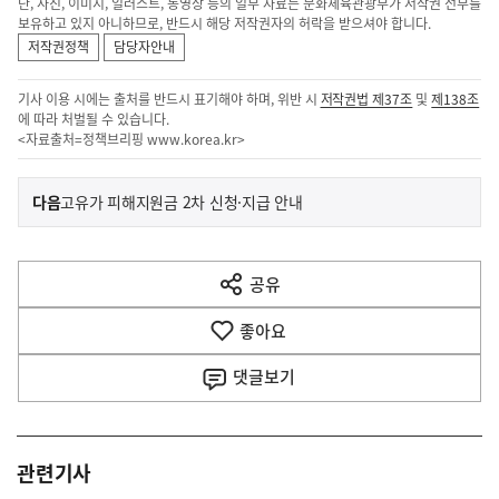
단, 사진, 이미지, 일러스트, 동영상 등의 일부 자료는 문화체육관광부가 저작권 전부를
보유하고 있지 아니하므로, 반드시 해당 저작권자의 허락을 받으셔야 합니다.
저작권정책
담당자안내
기사 이용 시에는 출처를 반드시 표기해야 하며, 위반 시
저작권법 제37조
및
제138조
에 따라 처벌될 수 있습니다.
<자료출처=정책브리핑
www.korea.kr
>
이
기
다음
고유가 피해지원금 2차 신청·지급 안내
사
전
다
공유
열
음
기
좋아요
기
사
댓글
보기
관련기사