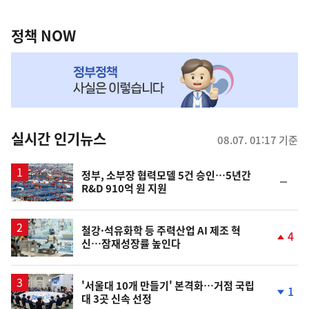
정
영
책
정책 NOW
역
NOW,
MY
맞
춤
뉴
실시간 인기뉴스
08.07. 01:17 기준
스
정부, 소부장 협력모델 5건 승인…5년간
순
R&D 910억 원 지원
위
동
일
철강·석유화학 등 주력산업 AI 제조 혁
4
신…잠재성장률 높인다
단
계
상
승
'서울대 10개 만들기' 본격화…거점 국립
1
대 3곳 신속 선정
단