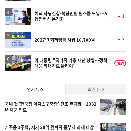
계
하
락
혜택 자동신청·복합민원 원스톱 도입…AI
1
행정혁신 본격화
단
계
상
승
2
2027년 최저임금 시급 10,700원
단
계
하
락
이 대통령 "국가적 기후 재난 상황…정책
NEW
대응 최대치로 올려야"
인
인기 뉴스
최신 뉴스
기,
인
기
최
국내 첫 '한국형 이지스구축함' 건조 본격화…2032
뉴
년 해군 인도
신,
스
오
거주용 1주택, 시가 20억 원까지 종부세 과세 대상