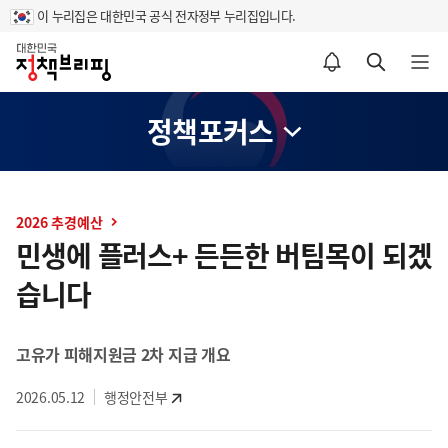
이 누리집은 대한민국 공식 전자정부 누리집입니다.
홈
알림설정 바로가기
검색 바로가기
메뉴 열기
정책포커스
콘
텐
2026 추경예산
츠
민생에 플러스+ 든든한 버팀목이 되겠
영
습니다
역
고유가 피해지원금 2차 지급 개요
2026.05.12
행정안전부