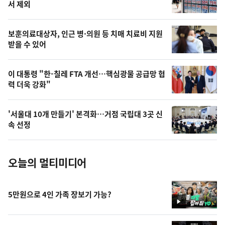
늘
서 제외
의
영
보훈의료대상자, 인근 병·의원 등 치매 치료비 지원
상
받을 수 있어
,
오
이 대통령 "한-칠레 FTA 개선…핵심광물 공급망 협
력 더욱 강화"
늘
의
'서울대 10개 만들기' 본격화…거점 국립대 3곳 신
사
속 선정
진
오늘의 멀티미디어
5만원으로 4인 가족 장보기 가능?
영
상