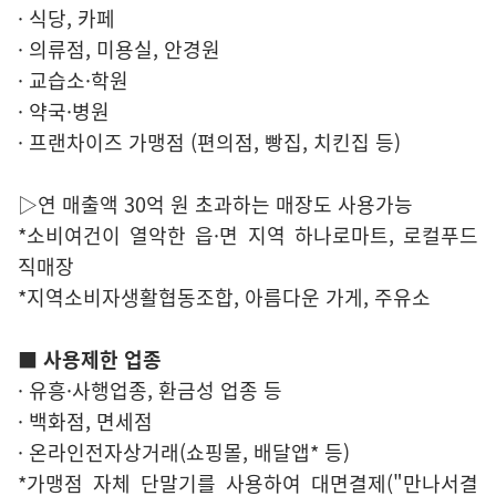
· 식당, 카페
· 의류점, 미용실, 안경원
· 교습소·학원
· 약국·병원
· 프랜차이즈 가맹점 (편의점, 빵집, 치킨집 등)
▷연 매출액 30억 원 초과하는 매장도 사용가능
*소비여건이 열악한 읍·면 지역 하나로마트, 로컬푸드
직매장
*지역소비자생활협동조합, 아름다운 가게, 주유소
■ 사용제한 업종
· 유흥·사행업종, 환금성 업종 등
· 백화점, 면세점
· 온라인전자상거래(쇼핑몰, 배달앱* 등)
*가맹점 자체 단말기를 사용하여 대면결제("만나서결