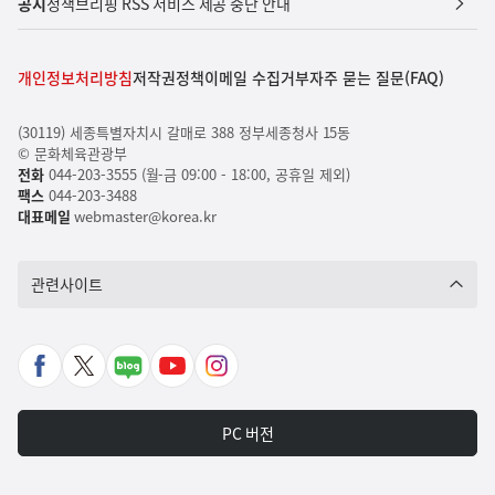
공지
정책브리핑 RSS 서비스 제공 중단 안내
개인정보처리방침
저작권정책
이메일 수집거부
자주 묻는 질문(FAQ)
(30119) 세종특별자치시 갈매로 388 정부세종청사 15동
© 문화체육관광부
전화
044-203-3555 (월-금 09:00 - 18:00, 공휴일 제외)
팩스
044-203-3488
대표메일
webmaster@korea.kr
관련사이트
페
X
네
유
인
이
바
이
튜
스
스
로
버
브
타
PC 버전
북
가
포
바
그
바
기
스
로
램