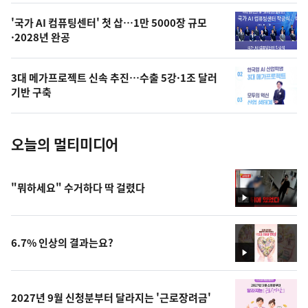
,
오
'국가 AI 컴퓨팅센터' 첫 삽…1만 5000장 규모
·2028년 완공
늘
의
3대 메가프로젝트 신속 추진…수출 5강·1조 달러
사
기반 구축
진
오늘의 멀티미디어
"뭐하세요" 수거하다 딱 걸렸다
영
상
6.7% 인상의 결과는요?
영
상
2027년 9월 신청분부터 달라지는 '근로장려금'