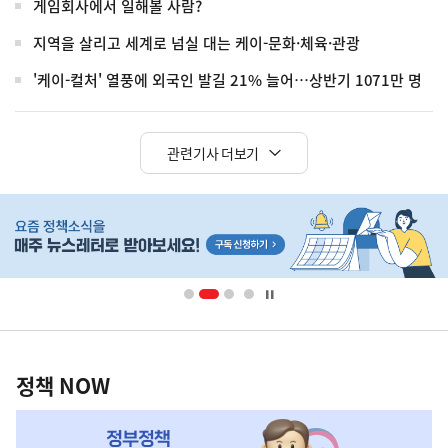
게임회사에서 일해볼 사람?
지역을 살리고 세계로 넘실 대는 케이-문화·체육·관광
'케이-컬처' 열풍에 외국인 발길 21% 늘어…상반기 1071만 명
관련기사 더보기
히
단
배
너
영
정
역
책
정책 NOW
NOW,
MY