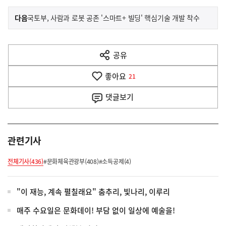
이
기
다음
국토부, 사람과 로봇 공존 '스마트+ 빌딩' 핵심기술 개발 착수
사
전
다
공유
열
음
기
좋아요
기
21
사
댓글
보기
관련기사
전체기사(436)
#문화체육관광부(408)
#소득공제(4)
"이 재능, 계속 펼칠래요" 춤추리, 빛나리, 이루리
매주 수요일은 문화데이! 부담 없이 일상에 예술을!