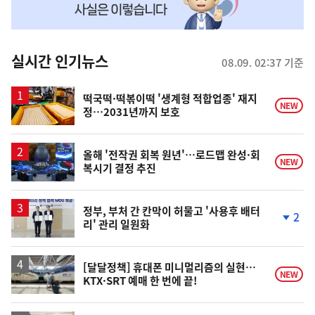
맞
춤
뉴
실시간 인기뉴스
08.09. 02:37 기준
스
떡국떡·떡볶이떡 '생계형 적합업종' 재지
NEW
정…2031년까지 보호
올해 '전작권 회복 원년'…로드맵 완성·회
NEW
복시기 결정 추진
정부, 부처 간 칸막이 허물고 '사용후 배터
2
리' 관리 일원화
단
계
하
락
[달달정책] 휴대폰 미니멀리즘의 실현…
NEW
KTX·SRT 예매 한 번에 끝!