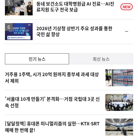
동네 보건소도 대학병원급 AI 진료…AI진
NEW
료지원 도구 전국 보급
2026년 기상청 상반기 주요 성과를 통한
순
국민 삶 향상
위
동
일
인
인기 뉴스
최신 뉴스
기,
인
기
최
거주용 1주택, 시가 20억 원까지 종부세 과세 대상
뉴
서 제외
신,
스
오
'서울대 10개 만들기' 본격화…거점 국립대 3곳 신
늘
속 선정
의
영
[달달정책] 휴대폰 미니멀리즘의 실현…KTX·SRT
상
예매 한 번에 끝!