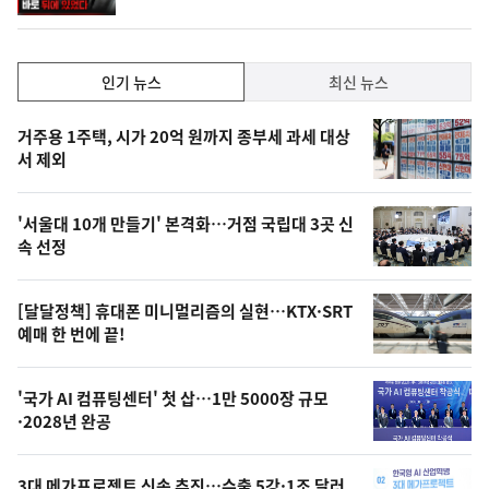
단
계
하
락
인
인기 뉴스
최신 뉴스
기,
인
기
최
거주용 1주택, 시가 20억 원까지 종부세 과세 대상
뉴
서 제외
신,
스
오
'서울대 10개 만들기' 본격화…거점 국립대 3곳 신
늘
속 선정
의
영
[달달정책] 휴대폰 미니멀리즘의 실현…KTX·SRT
상
예매 한 번에 끝!
,
오
'국가 AI 컴퓨팅센터' 첫 삽…1만 5000장 규모
·2028년 완공
늘
의
3대 메가프로젝트 신속 추진…수출 5강·1조 달러