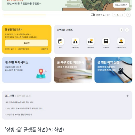
'장병e음' 플랫폼 화면(PC 화면)