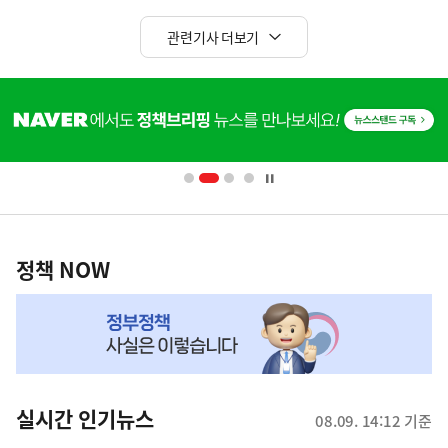
관련기사 더보기
히
단
배
너
영
정
역
책
정책 NOW
NOW,
MY
맞
춤
뉴
실시간 인기뉴스
08.09. 14:12 기준