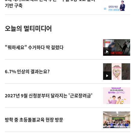
사
기반 구축
진
오늘의 멀티미디어
"뭐하세요" 수거하다 딱 걸렸다
영
상
6.7% 인상의 결과는요?
영
상
2027년 9월 신청분부터 달라지는 '근로장려금'
방학 중 초등돌봄교육 현장 방문