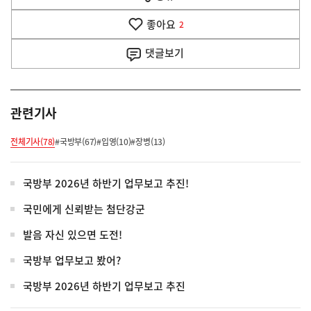
열
음
기
좋아요
기
2
사
댓글
보기
관련기사
전체기사(78)
#국방부(67)
#입영(10)
#장병(13)
국방부 2026년 하반기 업무보고 추진!
국민에게 신뢰받는 첨단강군
발음 자신 있으면 도전!
국방부 업무보고 봤어?
국방부 2026년 하반기 업무보고 추진