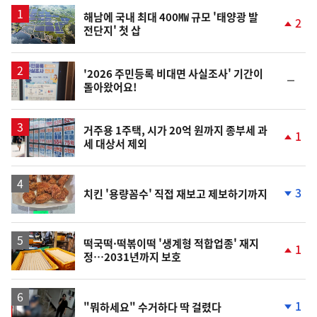
스
해남에 국내 최대 400㎿ 규모 '태양광 발
2
전단지' 첫 삽
단
계
상
승
'2026 주민등록 비대면 사실조사' 기간이
순
돌아왔어요!
위
동
일
거주용 1주택, 시가 20억 원까지 종부세 과
1
세 대상서 제외
단
계
상
승
3
치킨 '용량꼼수' 직접 재보고 제보하기까지
단
계
하
락
떡국떡·떡볶이떡 '생계형 적합업종' 재지
1
정…2031년까지 보호
단
계
상
승
영
1
"뭐하세요" 수거하다 딱 걸렸다
상