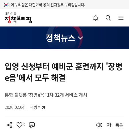
이 누리집은 대한민국 공식 전자정부 누리집입니다.
홈
알림설정 바로가기
검색 바로가기
메뉴 열기
정책뉴스
콘
텐
입영 신청부터 예비군 훈련까지 '장병
츠
e음'에서 모두 해결
영
역
통합 플랫폼 '장병e음' 1차 32개 서비스 개시
2026.02.04
국방부
2
목록