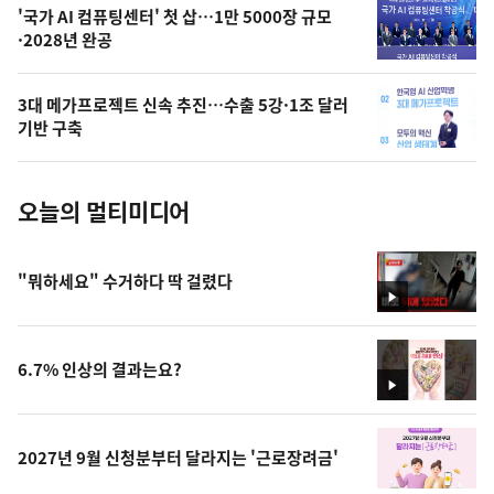
오
'국가 AI 컴퓨팅센터' 첫 삽…1만 5000장 규모
·2028년 완공
늘
의
3대 메가프로젝트 신속 추진…수출 5강·1조 달러
사
기반 구축
진
오늘의 멀티미디어
"뭐하세요" 수거하다 딱 걸렸다
영
상
6.7% 인상의 결과는요?
영
상
2027년 9월 신청분부터 달라지는 '근로장려금'