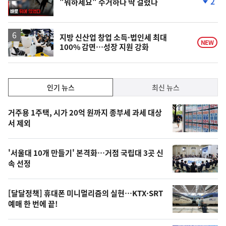
2
"뭐하세요" 수거하다 딱 걸렸다
상
단
계
하
락
지방 신산업 창업 소득·법인세 최대
NEW
100% 감면…성장 지원 강화
인
인기 뉴스
최신 뉴스
기,
인
기
최
거주용 1주택, 시가 20억 원까지 종부세 과세 대상
뉴
서 제외
신,
스
오
'서울대 10개 만들기' 본격화…거점 국립대 3곳 신
늘
속 선정
의
영
[달달정책] 휴대폰 미니멀리즘의 실현…KTX·SRT
상
예매 한 번에 끝!
,