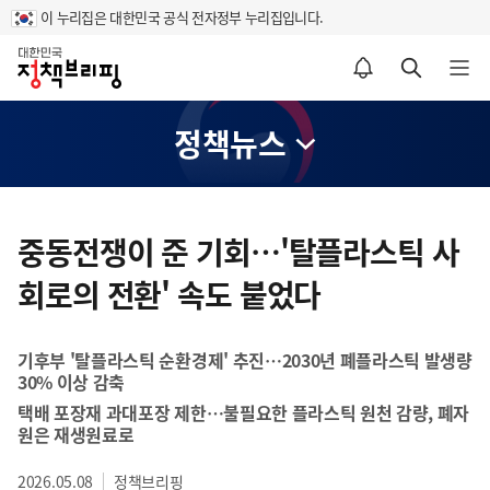
이 누리집은 대한민국 공식 전자정부 누리집입니다.
홈
알림설정 바로가기
검색 바로가기
메뉴 열기
정책뉴스
콘
텐
중동전쟁이 준 기회…'탈플라스틱 사
츠
회로의 전환' 속도 붙었다
영
역
기후부 '탈플라스틱 순환경제' 추진…2030년 폐플라스틱 발생량
30% 이상 감축
택배 포장재 과대포장 제한…불필요한 플라스틱 원천 감량, 폐자
원은 재생원료로
2026.05.08
정책브리핑