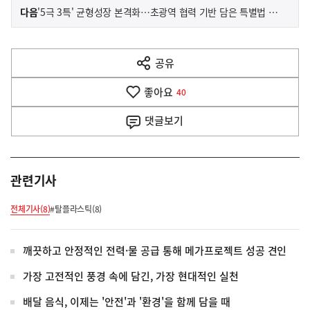
이
기
다음
'5극 3특' 균형성장 본격화…초광역 협력 기반 담은 특별법 국회 통과
사
전
다
공유
열
음
기
좋아요
기
40
사
댓글
보기
관련기사
전체기사(8)
#탈플라스틱(8)
깨끗하고 안정적인 전력·물 공급 통해 메가프로젝트 성공 견인
가장 고전적인 풍경 속에 담긴, 가장 현대적인 실천
배달 음식, 이제는 '안전'과 '환경'을 함께 담을 때