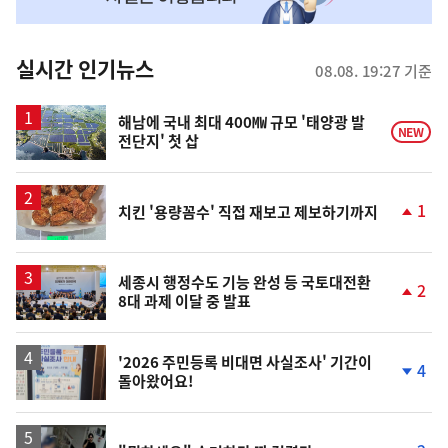
맞
춤
뉴
실시간 인기뉴스
08.08. 19:27 기준
스
해남에 국내 최대 400㎿ 규모 '태양광 발
NEW
전단지' 첫 삽
1
치킨 '용량꼼수' 직접 재보고 제보하기까지
단
계
상
승
세종시 행정수도 기능 완성 등 국토대전환
2
8대 과제 이달 중 발표
단
계
상
승
'2026 주민등록 비대면 사실조사' 기간이
4
돌아왔어요!
단
계
하
락
영