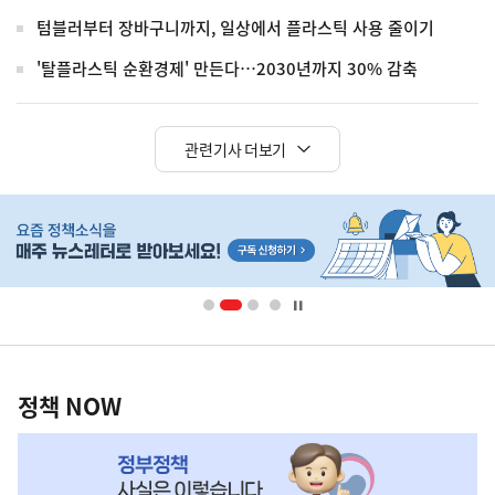
텀블러부터 장바구니까지, 일상에서 플라스틱 사용 줄이기
'탈플라스틱 순환경제' 만든다…2030년까지 30% 감축
관련기사 더보기
히
단
배
너
영
정
역
책
정책 NOW
NOW,
MY