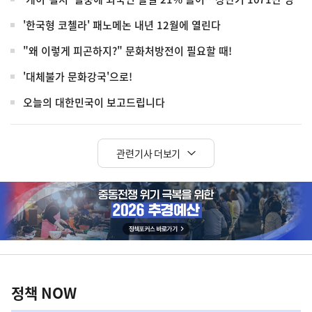
'한국형 코첼라' 패노메논 내년 12월에 열린다
"왜 이렇게 피곤하지?" 문화처방전이 필요할 때!
'대체불가 문화강국'으로!
오늘의 대한민국이 보고드립니다
관련기사 더보기
히
단
배
너
정
영
책
정책 NOW
역