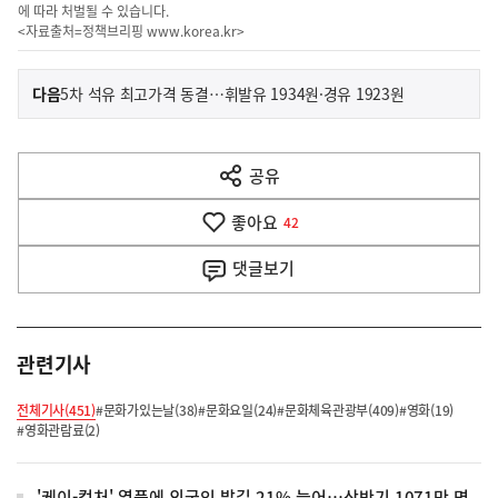
에 따라 처벌될 수 있습니다.
<자료출처=정책브리핑
www.korea.kr
>
이
기
다음
5차 석유 최고가격 동결…휘발유 1934원·경유 1923원
사
전
다
공유
열
음
기
좋아요
기
42
사
댓글
보기
관련기사
전체기사(451)
#문화가있는날(38)
#문화요일(24)
#문화체육관광부(409)
#영화(19)
#영화관람료(2)
'케이-컬처' 열풍에 외국인 발길 21% 늘어…상반기 1071만 명