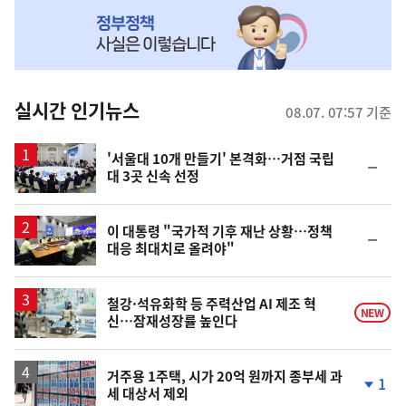
NOW,
MY
맞
춤
뉴
실시간 인기뉴스
08.07. 07:57 기준
스
'서울대 10개 만들기' 본격화…거점 국립
순
대 3곳 신속 선정
위
동
일
이 대통령 "국가적 기후 재난 상황…정책
순
대응 최대치로 올려야"
위
동
일
철강·석유화학 등 주력산업 AI 제조 혁
NEW
신…잠재성장률 높인다
거주용 1주택, 시가 20억 원까지 종부세 과
1
세 대상서 제외
단