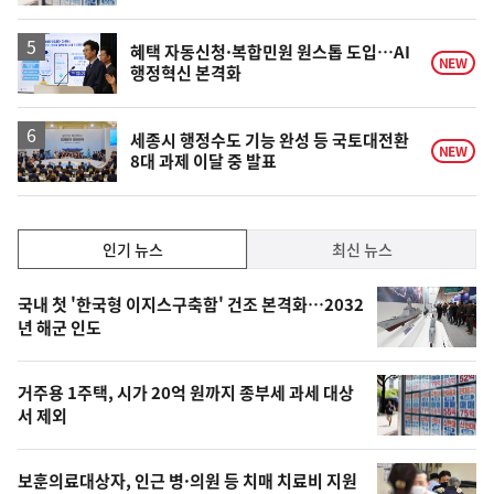
계
하
락
혜택 자동신청·복합민원 원스톱 도입…AI
NEW
행정혁신 본격화
세종시 행정수도 기능 완성 등 국토대전환
NEW
8대 과제 이달 중 발표
인
인기 뉴스
최신 뉴스
기,
인
기
최
국내 첫 '한국형 이지스구축함' 건조 본격화…2032
뉴
년 해군 인도
신,
스
오
거주용 1주택, 시가 20억 원까지 종부세 과세 대상
늘
서 제외
의
영
보훈의료대상자, 인근 병·의원 등 치매 치료비 지원