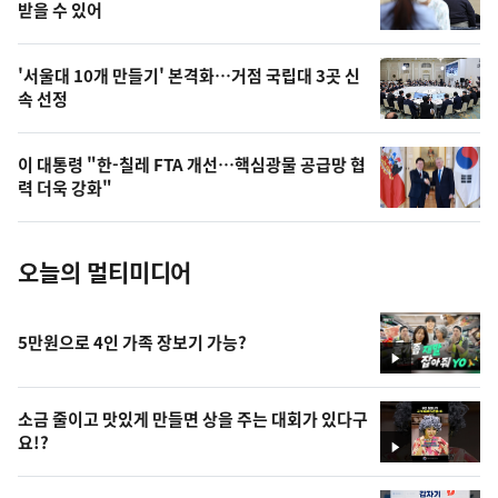
상
받을 수 있어
,
오
'서울대 10개 만들기' 본격화…거점 국립대 3곳 신
속 선정
늘
의
이 대통령 "한-칠레 FTA 개선…핵심광물 공급망 협
사
력 더욱 강화"
진
오늘의 멀티미디어
5만원으로 4인 가족 장보기 가능?
영
상
소금 줄이고 맛있게 만들면 상을 주는 대회가 있다구
요!?
영
상