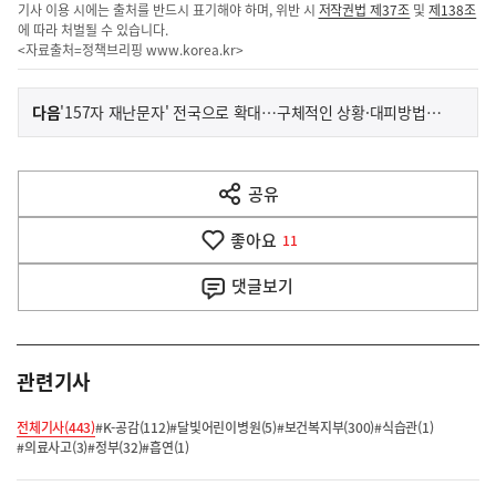
기사 이용 시에는 출처를 반드시 표기해야 하며, 위반 시
저작권법 제37조
및
제138조
에 따라 처벌될 수 있습니다.
<자료출처=정책브리핑
www.korea.kr
>
이
기
다음
'157자 재난문자' 전국으로 확대…구체적인 상황·대피방법까지
사
전
다
공유
열
음
기
좋아요
기
11
사
댓글
보기
관련기사
전체기사(443)
#K-공감(112)
#달빛어린이병원(5)
#보건복지부(300)
#식습관(1)
#의료사고(3)
#정부(32)
#흡연(1)