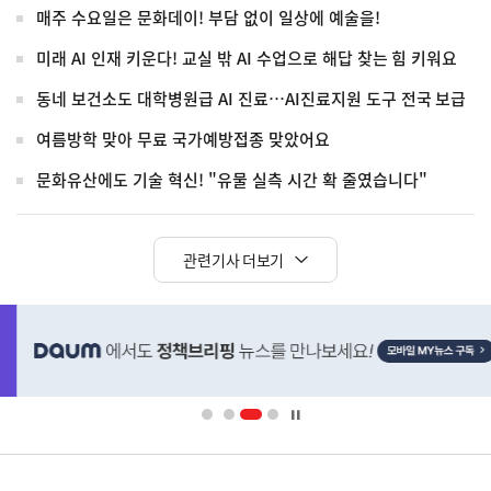
매주 수요일은 문화데이! 부담 없이 일상에 예술을!
미래 AI 인재 키운다! 교실 밖 AI 수업으로 해답 찾는 힘 키워요
동네 보건소도 대학병원급 AI 진료…AI진료지원 도구 전국 보급
여름방학 맞아 무료 국가예방접종 맞았어요
문화유산에도 기술 혁신! "유물 실측 시간 확 줄였습니다"
관련기사 더보기
히
단
배
너
영
정
역