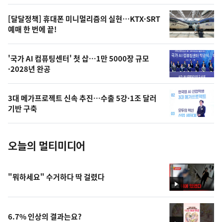
의
영
[달달정책] 휴대폰 미니멀리즘의 실현…KTX·SRT
상
예매 한 번에 끝!
,
오
'국가 AI 컴퓨팅센터' 첫 삽…1만 5000장 규모
·2028년 완공
늘
의
3대 메가프로젝트 신속 추진…수출 5강·1조 달러
사
기반 구축
진
오늘의 멀티미디어
"뭐하세요" 수거하다 딱 걸렸다
영
상
6.7% 인상의 결과는요?