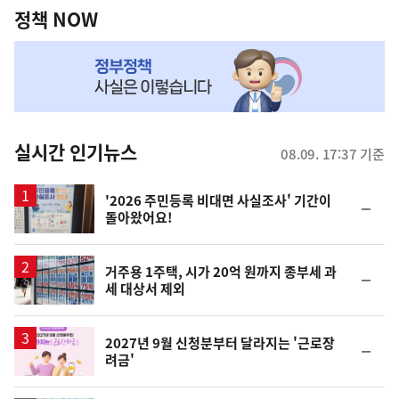
책
정책 NOW
NOW,
MY
맞
춤
뉴
실시간 인기뉴스
08.09. 17:37 기준
스
'2026 주민등록 비대면 사실조사' 기간이
순
돌아왔어요!
위
동
일
거주용 1주택, 시가 20억 원까지 종부세 과
순
세 대상서 제외
위
동
일
2027년 9월 신청분부터 달라지는 '근로장
순
려금'
위
동
일