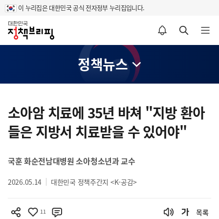
이 누리집은 대한민국 공식 전자정부 누리집입니다.
홈
알림설정 바로가기
검색 바로가기
메뉴 열기
정책뉴스
콘
텐
소아암 치료에 35년 바쳐 "지방 환아
츠
들은 지방서 치료받을 수 있어야"
영
역
국훈 화순전남대병원 소아청소년과 교수
2026.05.14
대한민국 정책주간지 <K-공감>
11
목록