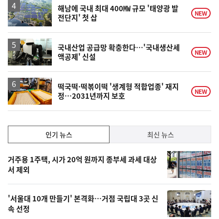
해남에 국내 최대 400㎿ 규모 '태양광 발
NEW
전단지' 첫 삽
국내산업 공급망 확충한다…'국내생산세
NEW
액공제' 신설
떡국떡·떡볶이떡 '생계형 적합업종' 재지
NEW
정…2031년까지 보호
인
인기 뉴스
최신 뉴스
기,
인
기
최
거주용 1주택, 시가 20억 원까지 종부세 과세 대상
뉴
서 제외
신,
스
오
'서울대 10개 만들기' 본격화…거점 국립대 3곳 신
늘
속 선정