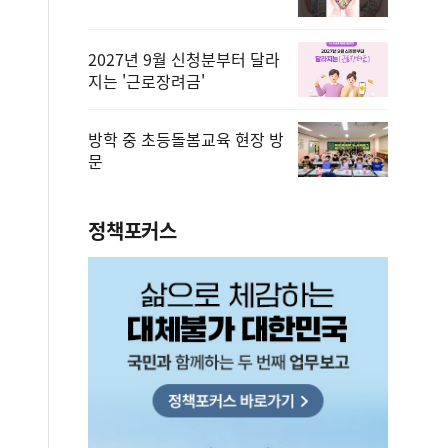
2027년 9월 신청분부터 달라
지는 '근로장려금'
방학 중 초등돌봄교육 현장 방
문
정책포커스