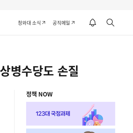
알
청와대 소식
공직메일
림
상
ON
세
검
색
·상병수당도 손질
정책 NOW