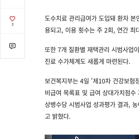
유
열
도수치료 관리급여가 도입돼 환자 본인부
기
공
3
감
용되고, 이용 횟수는 주 2회, 연간 최
수
또한 7개 질환별 재택관리 시범사업이
댓
글
진료 수가체계도 새롭게 마련된다.
수
(클
릭
보건복지부는 4일 '제10차 건강보험
시
비급여 목록표 및 급여 상대가치점수 
댓
글
상병수당 시범사업 성과평가 결과, 
로
고 밝혔다.
이
동)