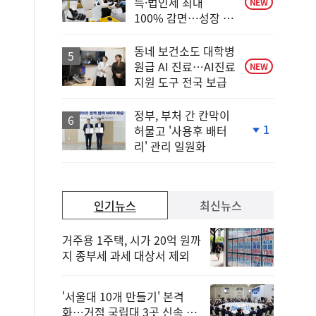
득·법인세 최대
NEW
100% 감면…성장 지
원 강화
동네 보건소도 대학병
원급 AI 진료…AI진료
NEW
지원 도구 전국 보급
정부, 부처 간 칸막이
1
허물고 '사용후 배터
단
리' 관리 일원화
계
하
락
인기뉴스
최신뉴스
거주용 1주택, 시가 20억 원까
지 종부세 과세 대상서 제외
'서울대 10개 만들기' 본격
화…거점 국립대 3곳 신속 선