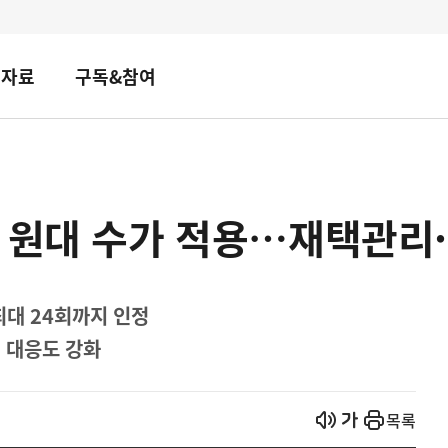
책자료
구독&참여
만 원대 수가 적용…재택관리
최대 24회까지 인정
 대응도 강화
열기
열기
목록