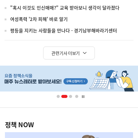
"혹시 이것도 인신매매?" 교육 받아보니 생각이 달라졌다
여성폭력 '2차 피해' 바로 알기
평등을 지키는 사람들을 만나다 - 경기남부해바라기센터
관련기사 더보기
히
단
배
너
영
정
역
책
정책 NOW
NOW,