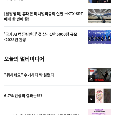
,
오
[달달정책] 휴대폰 미니멀리즘의 실현…KTX·SRT
예매 한 번에 끝!
늘
의
'국가 AI 컴퓨팅센터' 첫 삽…1만 5000장 규모
사
·2028년 완공
진
오늘의 멀티미디어
"뭐하세요" 수거하다 딱 걸렸다
영
상
6.7% 인상의 결과는요?
영
상