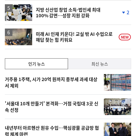
상
승
지방 신산업 창업 소득·법인세 최대
2
100% 감면…성장 지원 강화
단
계
하
락
미래 AI 인재 키운다! 교실 밖 AI 수업으로
NEW
해답 찾는 힘 키워요
인
인기 뉴스
최신 뉴스
기,
인
기
최
거주용 1주택, 시가 20억 원까지 종부세 과세 대상
뉴
서 제외
신,
스
오
'서울대 10개 만들기' 본격화…거점 국립대 3곳 신
늘
속 선정
의
영
내년부터 아르헨산 원유 수입…핵심광물 공급망 협
상
력 체계 마련