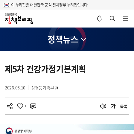
이 누리집은 대한민국 공식 전자정부 누리집입니다.
홈
알림설정 바로가기
검색 바로가기
메뉴 열기
정책뉴스
콘
텐
제5차 건강가정기본계획
츠
영
2026.06.10
성평등가족부
역
1
목록