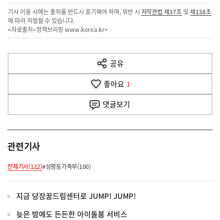
기사 이용 시에는 출처를 반드시 표기해야 하며, 위반 시
저작권법 제37조
및
제138조
에 따라 처벌될 수 있습니다.
<자료출처=정책브리핑
www.korea.kr
>
이
전
공유
열
다
기
좋아요
1
음
댓글
보기
기
사
관련기사
전체기사(112)
#성평등가족부(100)
지금 당장꿈드림센터로 JUMP! JUMP!
늦은 밤에도 든든한 아이돌봄 서비스