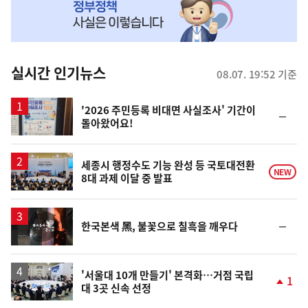
MY
맞
춤
뉴
실시간 인기뉴스
08.07. 19:52 기준
스
'2026 주민등록 비대면 사실조사' 기간이
순
돌아왔어요!
위
동
일
세종시 행정수도 기능 완성 등 국토대전환
NEW
8대 과제 이달 중 발표
영
순
한국본색 黑, 불꽃으로 칠흑을 깨우다
상
위
동
일
'서울대 10개 만들기' 본격화…거점 국립
1
대 3곳 신속 선정
단
계