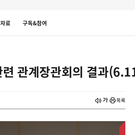
책자료
구독&참여
련 관계장관회의 결과(6.11
시작
열기
목록