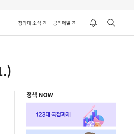
알
청와대 소식
공직메일
림
상
ON
세
검
색
.)
정책 NOW