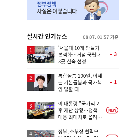
실시간 인기뉴스
08.07. 01:57 기준
'서울대 10개 만들기'
3
본격화…거점 국립대
단
3곳 신속 선정
계
상
승
통합돌봄 100일, 이제
1
는 기본돌봄과 국가책
단
임 말할 때
계
상
승
이 대통령 "국가적 기
후 재난 상황…정책
NEW
대응 최대치로 올려
야"
정부, 소부장 협력모