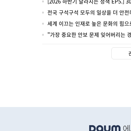
[2026 하반기 달라지는 정책 EP5.]
전국 구석구석 모두의 일상을 더 안전
세계 이끄는 인재로 높은 문화의 힘으
"가장 중요한 안보 문제 잊어버리는 
아프리카돼지열병(AS
농림축산식품부
하
단
배