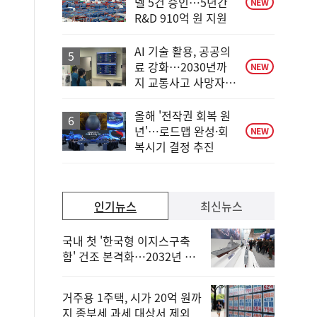
델 5건 승인…5년간
NEW
R&D 910억 원 지원
AI 기술 활용, 공공의
료 강화…2030년까
NEW
지 교통사고 사망자
30%↓
올해 '전작권 회복 원
년'…로드맵 완성·회
NEW
복시기 결정 추진
인기뉴스
최신뉴스
국내 첫 '한국형 이지스구축
함' 건조 본격화…2032년 해
군 인도
거주용 1주택, 시가 20억 원까
지 종부세 과세 대상서 제외