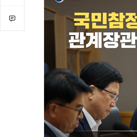
감
수
댓
글
수
(클
릭
시
댓
글
로
이
동)