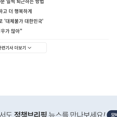
 30분 일찍 퇴근하는 방법
하고 더 행복하게
로 '대체불가 대한민국'
경우가 많아"
사
F) 가축 처분 농가의 경영 안정화를 위해 가축 처분 
실
은
관련기사 더보기
2026.08.06
이
렇
습
니
다