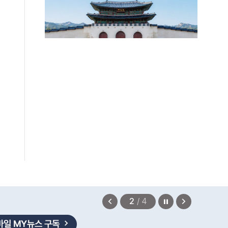
보상금을 신속하게 지급하겠습니다.
정지
이
다
2
/
4
전
음
보
보