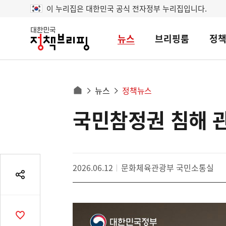
이 누리집은 대한민국 공식 전자정부 누리집입니다.
뉴스
브리핑룸
정
대
한
민
국
정
사
뉴스
정책뉴스
책
홈
브
이
으
국민참정권 침해 관
콘
리
트
로
핑
텐
이
츠
동
영
경
2026.06.12
문화체육관광부 국민소통실
역
로
공
유
열
기
공