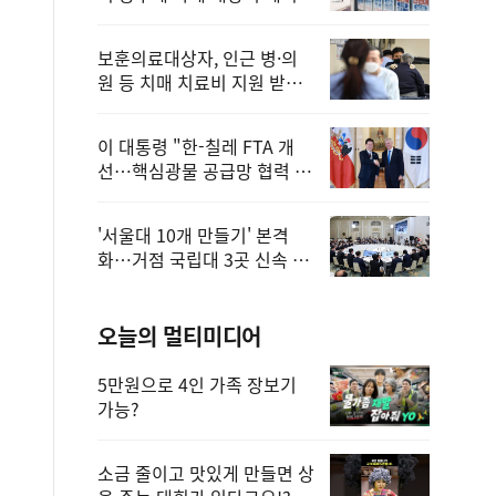
보훈의료대상자, 인근 병·의
원 등 치매 치료비 지원 받을
수 있어
이 대통령 "한-칠레 FTA 개
선…핵심광물 공급망 협력 더
욱 강화"
'서울대 10개 만들기' 본격
화…거점 국립대 3곳 신속 선
정
오늘의 멀티미디어
5만원으로 4인 가족 장보기
가능?
소금 줄이고 맛있게 만들면 상