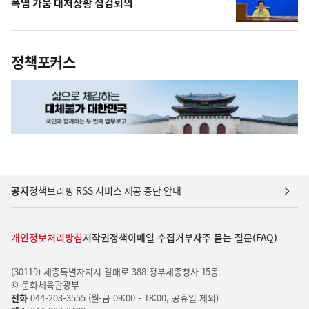
폭염 가뭄 대처상황 점검회의
정책포커스
공지
정책브리핑 RSS 서비스 제공 중단 안내
개인정보처리방침
저작권정책
이메일 수집거부
자주 묻는 질문(FAQ)
(30119) 세종특별자치시 갈매로 388 정부세종청사 15동
© 문화체육관광부
전화
044-203-3555 (월-금 09:00 - 18:00, 공휴일 제외)