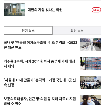
영
대한의 가장 빛나는 여권
NEW
상
인
인기 뉴스
최신 뉴스
기,
인
기
최
국내 첫 '한국형 이지스구축함' 건조 본격화…2032
뉴
년 해군 인도
신,
스
오
거주용 1주택, 시가 20억 원까지 종부세 과세 대상
늘
서 제외
의
영
'서울대 10개 만들기' 본격화…거점 국립대 3곳 신
상
속 선정
,
오
보훈의료대상자, 인근 병·의원 등 치매 치료비 지원
받을 수 있어