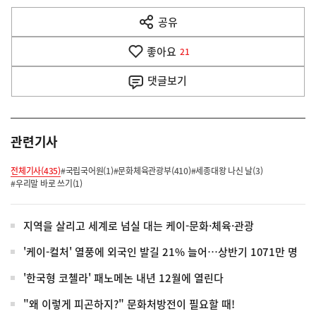
다
공유
열
음
기
좋아요
기
21
사
댓글
보기
관련기사
전체기사(435)
#국립국어원(1)
#문화체육관광부(410)
#세종대왕 나신 날(3)
#우리말 바로 쓰기(1)
지역을 살리고 세계로 넘실 대는 케이-문화·체육·관광
'케이-컬처' 열풍에 외국인 발길 21% 늘어…상반기 1071만 명
'한국형 코첼라' 패노메논 내년 12월에 열린다
"왜 이렇게 피곤하지?" 문화처방전이 필요할 때!