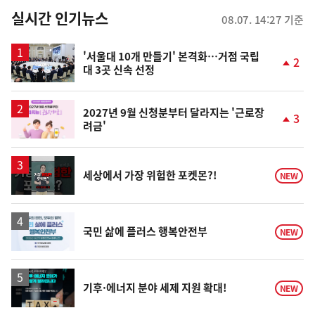
뉴
실시간 인기뉴스
08.07. 14:27 기준
스
'서울대 10개 만들기' 본격화…거점 국립
2
대 3곳 신속 선정
단
계
상
승
2027년 9월 신청분부터 달라지는 '근로장
3
려금'
단
계
상
승
영
세상에서 가장 위험한 포켓몬?!
NEW
상
국민 삶에 플러스 행복안전부
NEW
기후·에너지 분야 세제 지원 확대!
NEW