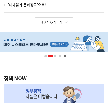
'대체불가 문화강국'으로!
관련기사 더보기
히
단
배
너
영
정
역
책
정책 NOW
NOW,
MY
맞
춤