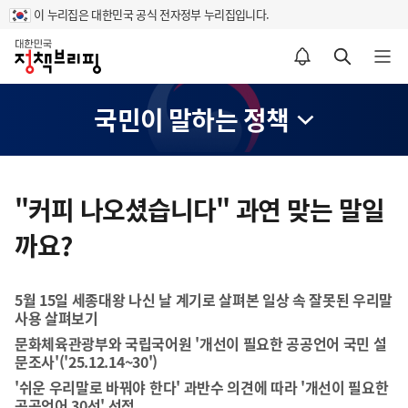
이 누리집은 대한민국 공식 전자정부 누리집입니다.
홈
알림설정 바로가기
검색 바로가기
메뉴 열기
국민이 말하는 정책
콘
텐
"커피 나오셨습니다" 과연 맞는 말일
츠
까요?
영
역
5월 15일 세종대왕 나신 날 계기로 살펴본 일상 속 잘못된 우리말
사용 살펴보기
문화체육관광부와 국립국어원 '개선이 필요한 공공언어 국민 설
문조사'('25.12.14~30')
'쉬운 우리말로 바꿔야 한다' 과반수 의견에 따라 '개선이 필요한
공공언어 30선' 선정