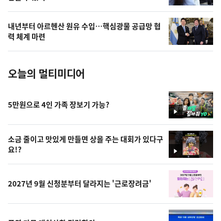
늘
의
내년부터 아르헨산 원유 수입…핵심광물 공급망 협
사
력 체계 마련
진
오늘의 멀티미디어
5만원으로 4인 가족 장보기 가능?
영
상
소금 줄이고 맛있게 만들면 상을 주는 대회가 있다구
요!?
영
상
2027년 9월 신청분부터 달라지는 '근로장려금'