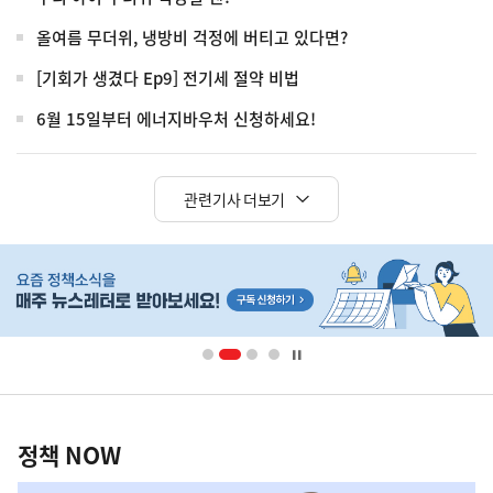
올여름 무더위, 냉방비 걱정에 버티고 있다면?
[기회가 생겼다 Ep9] 전기세 절약 비법
6월 15일부터 에너지바우처 신청하세요!
관련기사 더보기
히
단
배
너
영
정
역
책
정책 NOW
NOW,