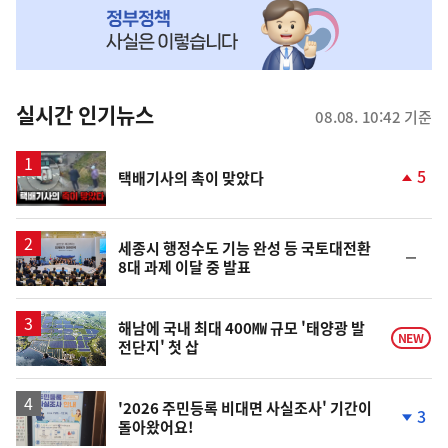
MY
맞
춤
뉴
실시간 인기뉴스
08.08. 10:42 기준
스
영
5
택배기사의 촉이 맞았다
상
단
계
상
승
세종시 행정수도 기능 완성 등 국토대전환
순
8대 과제 이달 중 발표
위
동
일
해남에 국내 최대 400㎿ 규모 '태양광 발
NEW
전단지' 첫 삽
'2026 주민등록 비대면 사실조사' 기간이
3
돌아왔어요!
단