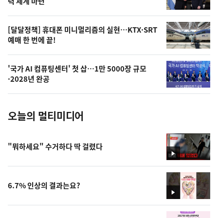
상
력 체계 마련
,
오
[달달정책] 휴대폰 미니멀리즘의 실현…KTX·SRT
예매 한 번에 끝!
늘
의
'국가 AI 컴퓨팅센터' 첫 삽…1만 5000장 규모
사
·2028년 완공
진
오늘의 멀티미디어
"뭐하세요" 수거하다 딱 걸렸다
영
상
6.7% 인상의 결과는요?
영
상