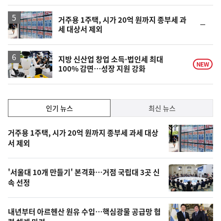
계
하
락
거주용 1주택, 시가 20억 원까지 종부세 과
순
세 대상서 제외
위
동
일
지방 신산업 창업 소득·법인세 최대
NEW
100% 감면…성장 지원 강화
인
인기 뉴스
최신 뉴스
기,
인
기
최
거주용 1주택, 시가 20억 원까지 종부세 과세 대상
뉴
서 제외
신,
스
오
'서울대 10개 만들기' 본격화…거점 국립대 3곳 신
늘
속 선정
의
영
내년부터 아르헨산 원유 수입…핵심광물 공급망 협