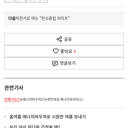
이
기
다음
자전거로 여는 "탄소중립 라이프"
사
전
다
공유
열
음
기
좋아요
기
6
사
댓글
보기
관련기사
전체기사(7)
#에너지바우처(7)
#취약계층 에너지바우처(1)
올여름 에너지바우처로 시원한 여름 보내기
우리 아이 무더위 걱정될 땐?