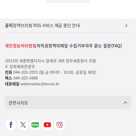
공지
정책브리핑 RSS 서비스 제공 중단 안내
개인정보처리방침
저작권정책
이메일 수집거부
자주 묻는 질문(FAQ)
(30119) 세종특별자치시 갈매로 388 정부세종청사 15동
© 문화체육관광부
전화
044-203-3555 (월-금 09:00 - 18:00, 공휴일 제외)
팩스
044-203-3488
대표메일
webmaster@korea.kr
관련사이트
페
X
네
유
인
이
바
이
튜
스