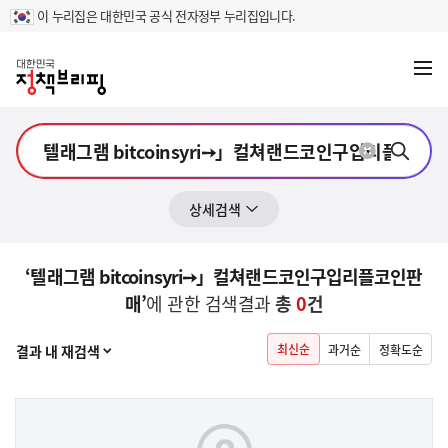
이 누리집은 대한민국 공식 전자정부 누리집입니다.
메뉴
열기
상세검색
‘텔래그램 bitcoinsyri➙」컬쳐랜드코인구입리플코인판
매’
에 관한 검색결과
총
0
건
열기
최신순
결과 내 재검색
과거순
정확도순