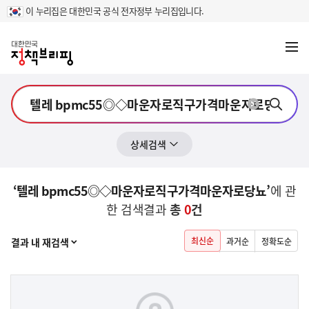
이 누리집은 대한민국 공식 전자정부 누리집입니다.
메뉴
열기
상세검색
‘텔레 bpmc55◎◇마운자로직구가격마운자로당뇨’
에 관
한 검색결과
총
0
건
열기
최신순
결과 내 재검색
과거순
정확도순