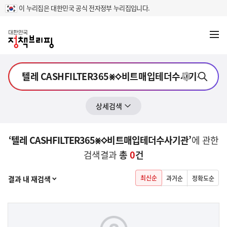
이 누리집은 대한민국 공식 전자정부 누리집입니다.
메뉴
열기
상세검색
‘텔레 CASHFILTER365⨳⟡비트매입테더수사기관’
에 관한
검색결과
총
0
건
열기
최신순
결과 내 재검색
과거순
정확도순