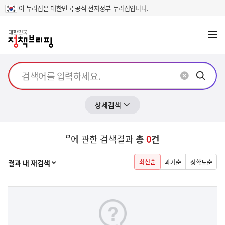
이 누리집은 대한민국 공식 전자정부 누리집입니다.
메뉴
열기
상세검색
‘’
에 관한 검색결과
총
0
건
열기
최신순
결과 내 재검색
과거순
정확도순