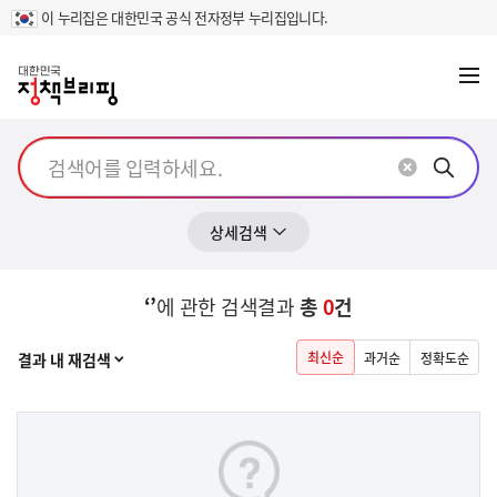
이 누리집은 대한민국 공식 전자정부 누리집입니다.
메뉴
열기
상세검색
‘’
에 관한 검색결과
총
0
건
열기
최신순
결과 내 재검색
과거순
정확도순