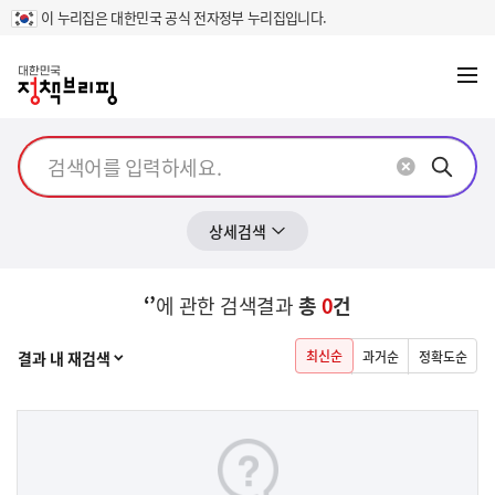
이 누리집은 대한민국 공식 전자정부 누리집입니다.
메뉴
열기
상세검색
‘’
에 관한 검색결과
총
0
건
열기
최신순
결과 내 재검색
과거순
정확도순