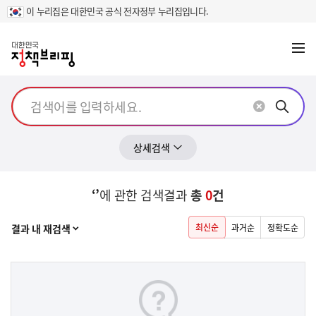
이 누리집은 대한민국 공식 전자정부 누리집입니다.
메뉴
열기
상세검색
‘’
에 관한 검색결과
총
0
건
열기
최신순
결과 내 재검색
과거순
정확도순