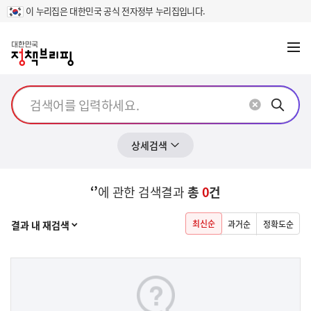
이 누리집은 대한민국 공식 전자정부 누리집입니다.
메뉴
열기
상세검색
‘’
에 관한 검색결과
총
0
건
열기
최신순
결과 내 재검색
과거순
정확도순