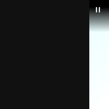
대
일
한
시
정
민
지
국
정
책
브
리
핑