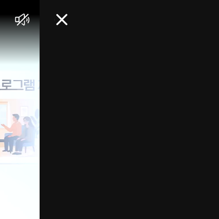
음
닫
소
기
거