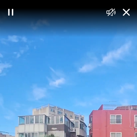
대
일
음
닫
한
시
소
기
정
거
민
지
국
정
책
브
리
핑