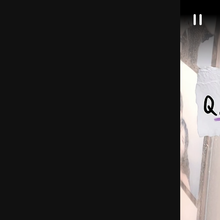
대
일
한
시
정
민
지
국
정
책
브
리
핑