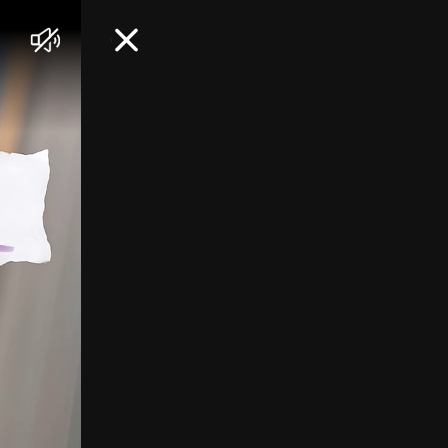
음
닫
소
기
거