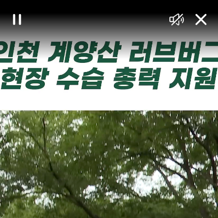
대
일
음
닫
한
시
소
기
정
거
민
지
국
정
책
브
리
핑