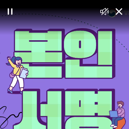
대
일
음
닫
한
시
소
기
정
거
민
지
국
정
책
브
리
핑