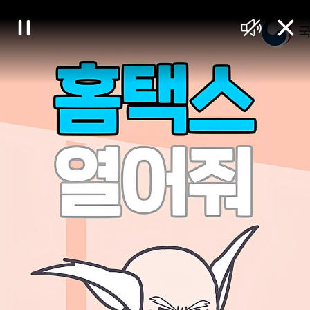
대
일
음
닫
한
시
소
기
정
거
민
지
국
정
책
브
리
핑