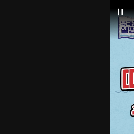
대
일
한
시
정
민
지
국
정
책
브
리
핑