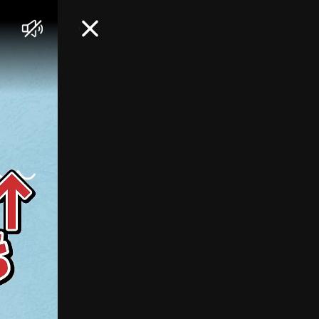
음
닫
소
기
거