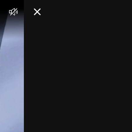
음
닫
소
기
거