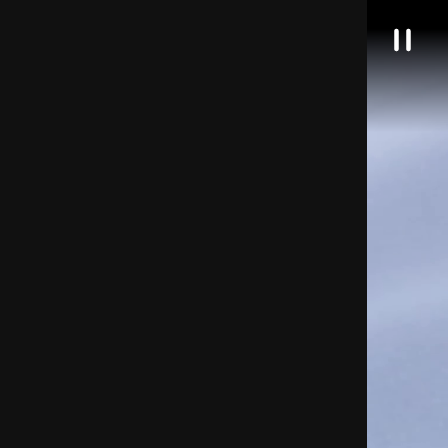
대
일
한
시
정
민
지
국
정
책
브
리
핑