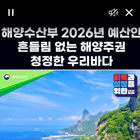
대
일
음
닫
한
시
소
기
정
거
민
지
국
정
책
브
리
핑