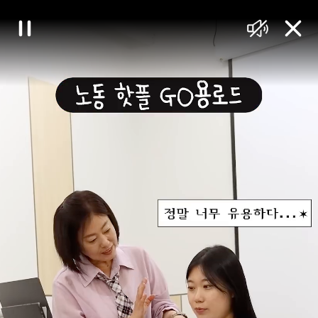
대
일
음
닫
한
시
소
기
정
거
민
지
국
정
책
브
리
핑