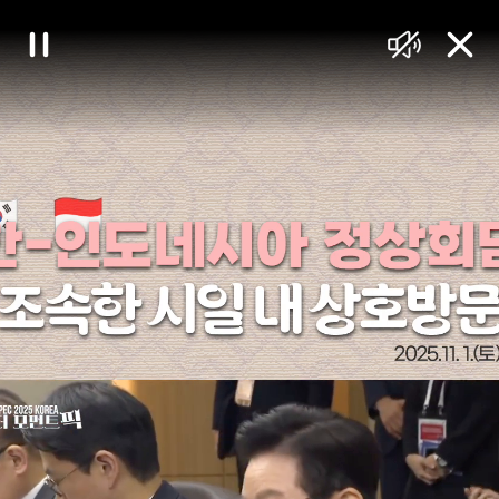
대
일
음
닫
한
시
소
기
정
거
민
지
국
정
책
브
리
핑