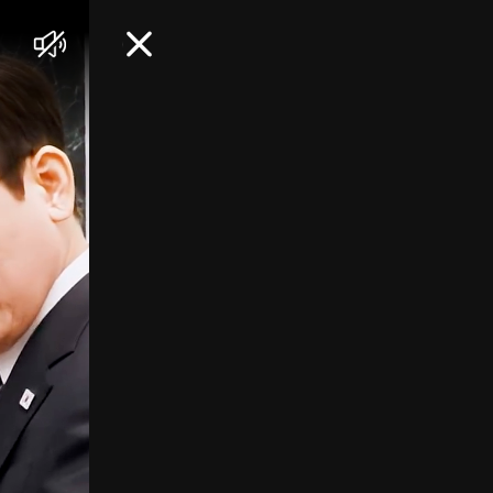
음
닫
소
기
거