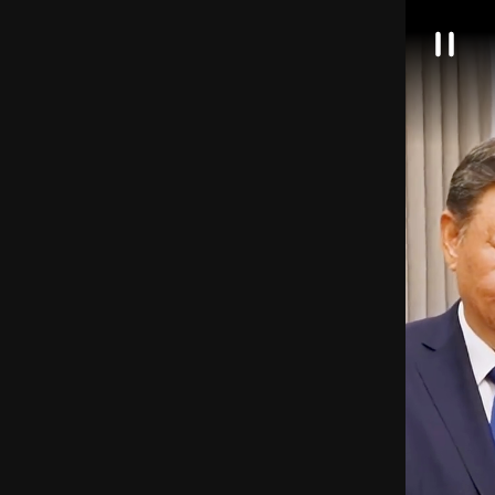
대
일
한
시
정
민
지
국
정
책
브
리
핑