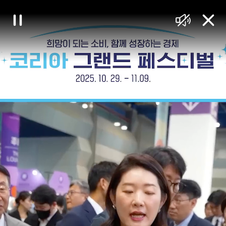
대
일
음
닫
한
시
소
기
정
거
민
지
국
정
책
브
리
핑