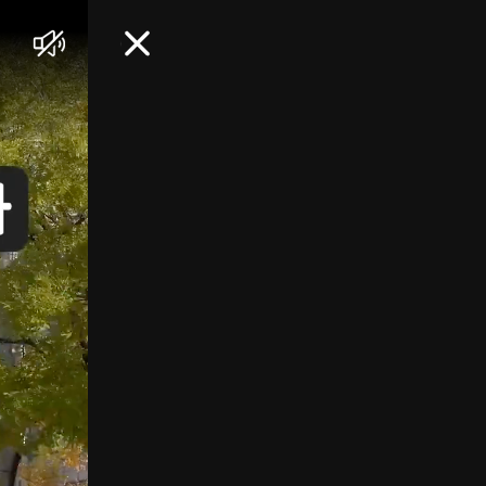
음
닫
소
기
거