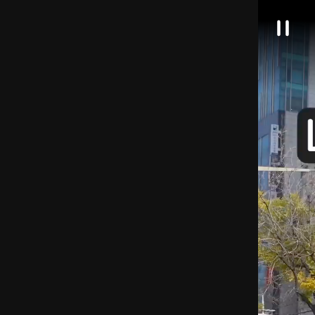
대
일
한
시
정
민
지
국
정
책
브
리
핑