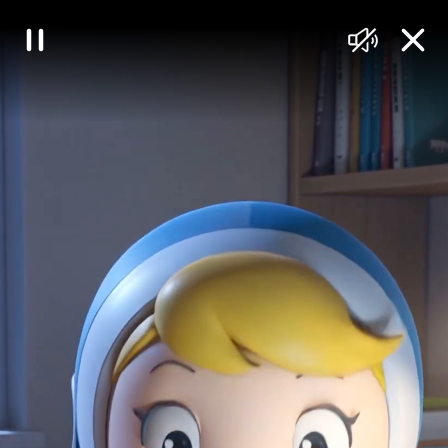
대
일
음
닫
한
시
소
기
정
거
민
지
국
정
책
브
리
핑