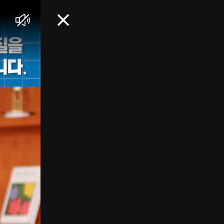
음
닫
소
기
거