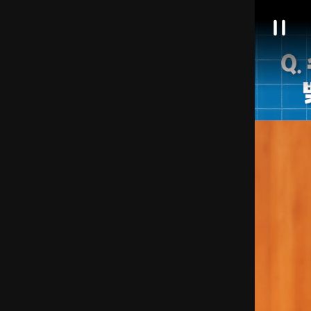
대
일
한
시
정
민
지
국
정
책
브
리
핑