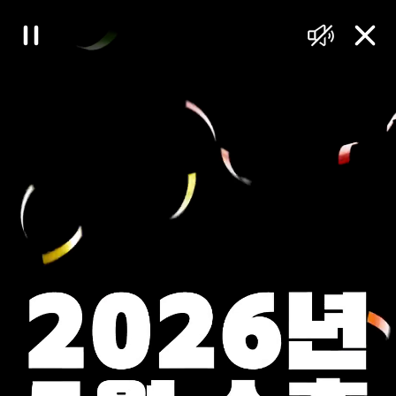
대
일
음
닫
한
시
소
기
정
거
민
지
국
정
책
브
리
핑