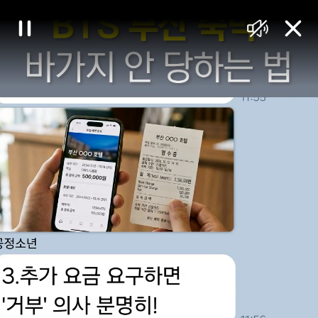
대
일
음
닫
한
시
소
기
정
거
민
지
국
정
책
브
리
핑