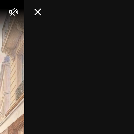
음
닫
소
기
거