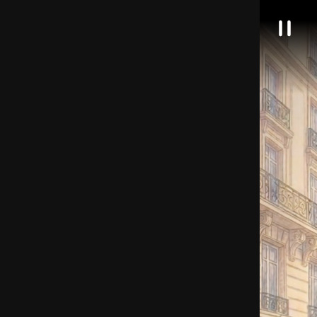
대
일
한
시
정
민
지
국
정
책
브
리
핑